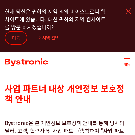
주
현재 당신은 귀하의 지역 외의 바이스트로닉 웹
요
사이트에 있습니다. 대신 귀하의 지역 웹사이트
콘
를 방문 하시겠습니까?
텐
츠
지역 선택
기계 및 소프트웨어
미국
로
건
서비스
너
메뉴
뛰
기
어플리케이션
사업 파트너 대상 개인정보 보호정
책 안내
뉴스룸
기업
Bystronic은 본 개인정보 보호정책 안내를 통해 당사의
딜러, 고객, 협력사 및 사업 파트너(총칭하여 "
사업 파트