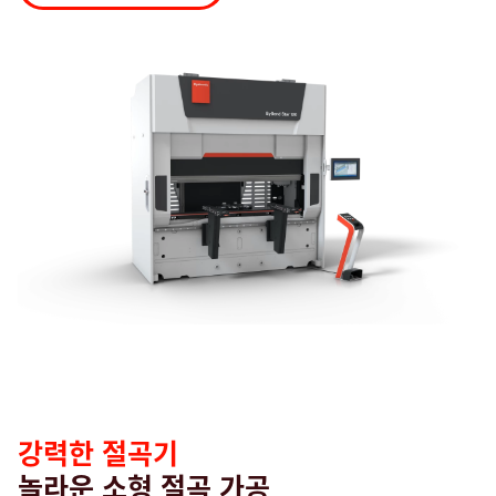
검색
미국 · Korean
연락처
myBystronic
강력한 절곡기
놀라운 소형 절곡 가공