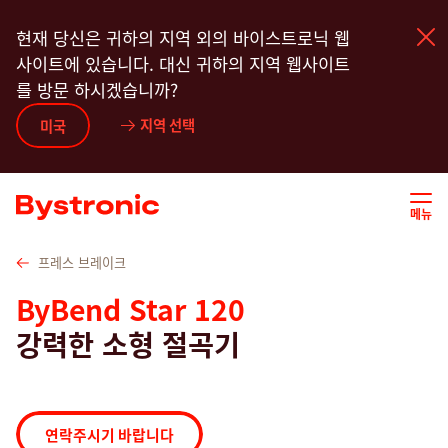
주
기술자료
코너 절곡 공구
하이라이트
Service
현재 당신은 귀하의 지역 외의 바이스트로닉 웹
요
사이트에 있습니다. 대신 귀하의 지역 웹사이트
콘
를 방문 하시겠습니까?
텐
츠
지역 선택
기계 및 소프트웨어
미국
로
건
서비스
너
메뉴
뛰
기
어플리케이션
프레스 브레이크
ByBend Star 120
뉴스룸
강력한 소형 절곡기
기업
연락주시기 바랍니다