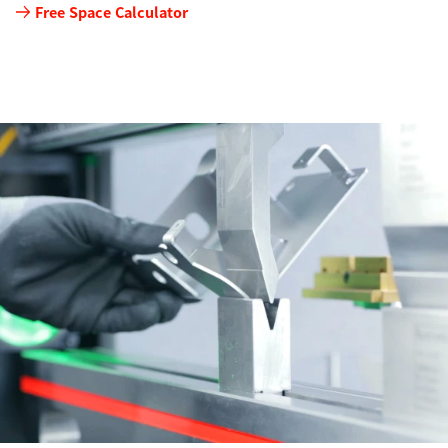
코
Free Space Calculator
너
절
곡
공
구