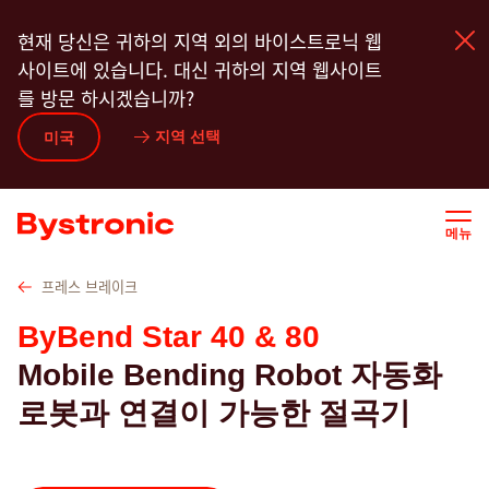
주
기술자료
코너 절곡 공구
절곡 기능
하이라이트
현재 당신은 귀하의 지역 외의 바이스트로닉 웹
요
사이트에 있습니다. 대신 귀하의 지역 웹사이트
콘
를 방문 하시겠습니까?
텐
츠
지역 선택
미국
기계 및 소프트웨어
로
건
너
서비스
메뉴
뛰
기
어플리케이션
프레스 브레이크
ByBend Star 40 & 80
뉴스룸
Mobile Bending Robot 자동화
로봇과 연결이 가능한 절곡기
기업