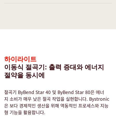
정과관련된 모든정보를 제공받을수 있습니다.
적인 절곡공정을 안내해드립니다.
되어 있어 필요에 따라 출력 조정이 가능하고, 속도를 높이
안내 기능 - Optical Bend Guiding System을 통해전체
Xpert Pro 프레스브레이크를 위한다이내믹 크라우닝시스
Dynamic Sheet Supports
며, 전기 소모량 및 소음을 줄일 수 있습니다.
적인 절곡공정과 관련된모든 정보를제공받을 수있습니다.
템을 통해속도를 높이고사이클 타임을단축해 보십시오.
절곡공정 중박판의 간단한가이드 - 절곡서포트 장치와절
Speed options
Fast Bend +
Fast Bend +
곡 공정사이의 동기화제어를 실행해보십시오.
더 빨라진프로세스 속도 - Classic Edition보다 더빠른 속
Fast Bend +를사용하면 절곡기로작업하는 동안안전 수준
최고의 편의성제공 및효율성 증대 - Fast Bend +를 사용
Automation ready
Automation ready Modular Tool Changer
LAMS
하
도를자랑하는 Performance Edition과 Dynamic
이향상됩니다.
하면절곡기로 작업하는동안 안전수준이 향상됩니다.
Bystronic의모든 시스템은자동화 솔루션으로확장할 수있
배치, 이동, 추가, 제거 또는 집적된 테이블 세척 기능을 통
광학 레이저및 카메라기반 각도측정 시스템은센서를 이용
이
Detachable Bending line laser
Edition 중에서 하나를선택하여 작업해보십시오.
습니다.
해 무인 작업 시에도 보다 효율적인 작업이 가능합니다.
해시스템의 절곡정확도를 높여줍니다.
라
백 게이지시스템이 적합하지않은 모든작업에 활용가능
Multi axes back gauge
이
Increased stroke and daylight
보다 간편해진생산 방식 - 백 게이지의축은 제품의복잡성
Optical tool detection
Automation ready
트
확장된 스트로크 - 폭이 좁거나높은 프로파일과다면 부품
에 따라 1에서 6까지다양하게 활용가능합니다.
단축된 셋팅 시간 및 안전성 향상
하이라이트
Bystronic의모든 시스템은자동화 솔루션으로확장할 수있
을쉽게 절곡할수 있습니다.
습니다.
이동식 절곡기: 출력 증대와 에너지
Automation ready Modular Tool Changer
Automation ready
절약을 동시에
배치, 이동, 추가, 제거 또는 집적된 테이블 세척 기능과 같
Energy Saver HYBRID & SERVO (Energy & Noise
Bystronic의시스템은 자동화솔루션으로 확장할수 있습니
은 다양한 기능을 통해 무인 작업 시에도 보다 효율적인 작
reduction)
다.
업이 가능합니다.
Bystronic의 작동 시스템에는 특수한 제어 시스템이 장착
절곡기 ByBend Star 40 및 ByBend Star 80은 에너
되어 있어 필요에 따라 출력 조정이 가능하고, 속도를 높이
지 소비가 매우 낮은 절곡 작업을 실현합니다. Bystronic
Optical Bend Guiding System
며, 전기 소모량 및 소음을 줄일 수 있습니다.
은 보다 경제적인 생산을 위해 역동적인 프로세스와 지능
모든 정보를 한눈에 - Optical Bend Guiding System을
형 기능을 활용합니다.
통해 전체적인 절곡공정과 관련된 모든정보를 제공받을 수