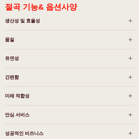
절곡 기능& 옵션사양
생산성 및 효율성
품질
Speed Options
더 빨라진프로세스 속도 - Classic Edition보다 더빠른 속
도를자랑하는 Performance Edition과 Dynamic
유연성
Dynamic crowning
Edition 중에서 하나를선택하여 작업해보십시오.
다이내믹 크라우닝시스템은 Xpert Pro의높은 속도와빠
른 사이클타임이 특징입니다.
간편함
Increased stroke and daylight
RFA clamping (Fast clamping System)
확장된스트로크 - 폭이좁거나 높은프로파일과 다면부품
유압식 클램핑 시스템을 선택하면 셋팅 시간이 단축됩니
LAMS
을 쉽게절곡할 수있습니다.
미래 적합성
ByVision Bending
다. 유압식 툴의 자동 정렬 기능을 이용하면 신속하게 최적
뛰어난 절곡정확도 - 광학레이저 및카메라 기반각도 측정
사용자 인터페이스는사용법이 간편하고직관적입니다.
의 작업을 완수할 수 있습니다.
시스템은 센서를이용해 시스템의절곡 정확도를높여줍니
Multi axes back gauge
안심 서비스
Energy Saver HYBRID & SERVO (Energy & Noise
다.
유연성 향상 - 백 게이지의축은 제품의복잡성에 따라 1에
Optical Bend Guiding System
Optical Bend Guiding System
reduction)
서 6까지다양하게 활용가능합니다.
Optical Bend Guiding System을통해 전체적인절곡 공
안내 기능 - Optical Bend Guiding System을 통해전체
Bystronic의 작동 시스템에는 특수한 제어 시스템이 장착
Optical Bend Guiding System
성공적인 비즈니스
Dynamic crowning