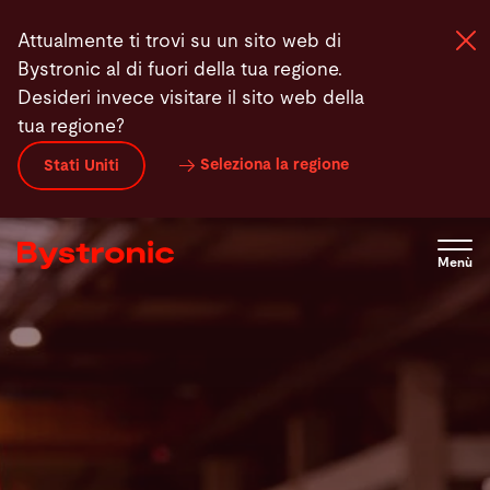
Salta
Attualmente ti trovi su un sito web di
al
Bystronic al di fuori della tua regione.
contenuto
Desideri invece visitare il sito web della
principale
tua regione?
Macchine e Software
Seleziona la regione
Stati Uniti
Servizi
Menù
Applicazioni
Newsroom
Azienda