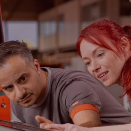
Cerca
Stati Uniti · Italian
Contatti
myBystronic