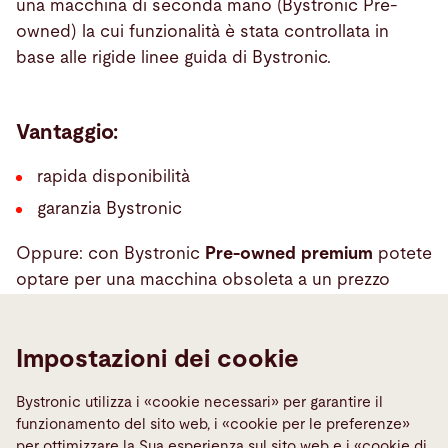
una macchina di seconda mano (Bystronic Pre-
owned) la cui funzionalità è stata controllata in
base alle rigide linee guida di Bystronic.
Vantaggio:
rapida disponibilità
garanzia Bystronic
Oppure: con Bystronic
Pre-owned premium
potete
optare per una macchina obsoleta a un prezzo
vantaggioso che offre la sicurezza di un
ammodernamento globale eseguito in modo
Impostazioni dei cookie
professionale – uno straordinario compromesso.
Bystronic utilizza i «cookie necessari» per garantire il
funzionamento del sito web, i «cookie per le preferenze»
Verificare le macchine disponibili
per ottimizzare la Sua esperienza sul sito web e i «cookie di