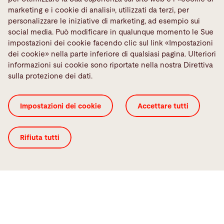
marketing e i cookie di analisi», utilizzati da terzi, per
personalizzare le iniziative di marketing, ad esempio sui
social media. Può modificare in qualunque momento le Sue
Facendo clic sull’applicazione, viene inviata una
impostazioni dei cookie facendo clic sul link «Impostazioni
richiesta contenente il Suo indirizzo IP, a un
dei cookie» nella parte inferiore di qualsiasi pagina. Ulteriori
informazioni sui cookie sono riportate nella nostra Direttiva
offerente esterno.
sulla protezione dei dati.
Impostazioni dei cookie
Impostazioni dei cookie
Accettare tutti
Rifiuta tutti
Contatto
Bystronic Inc.
2200 West Central Road
Hoffman Estates, IL 60192
United States