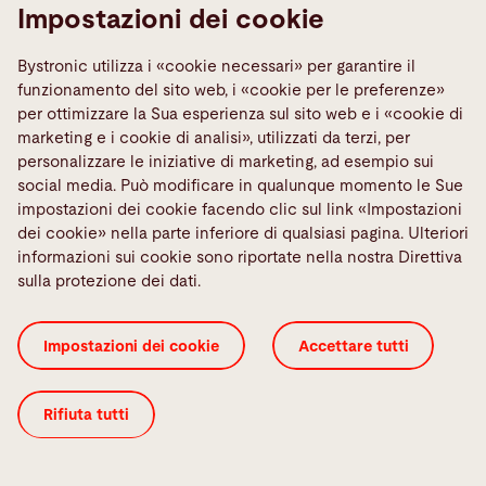
Impostazioni dei cookie
Contatta il service
Media Center
Bystronic utilizza i «cookie necessari» per garantire il
funzionamento del sito web, i «cookie per le preferenze»
Quality policies
per ottimizzare la Sua esperienza sul sito web e i «cookie di
TeamViewer
marketing e i cookie di analisi», utilizzati da terzi, per
personalizzare le iniziative di marketing, ad esempio sui
Social Media
social media. Può modificare in qualunque momento le Sue
impostazioni dei cookie facendo clic sul link «Impostazioni
dei cookie» nella parte inferiore di qualsiasi pagina. Ulteriori
informazioni sui cookie sono riportate nella nostra Direttiva
sulla protezione dei dati.
Certificati ISO
Condizioni generali di vendita
Impostazioni dei cookie
Accettare tutti
Impostazioni dei cookie
Informativa sulla privacy
Informazioni legali
Pubblicazioni
Rifiuta tutti
© 2026 Bystronic Group