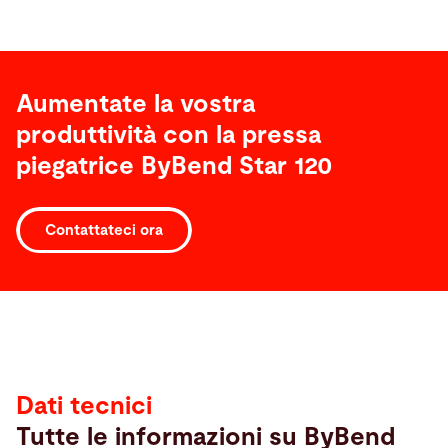
Aumentate la vostra
produttività con la pressa
piegatrice ByBend Star 120
Contattateci ora
Dati
tecnici
Dati tecnici
Tutte le informazioni su ByBend