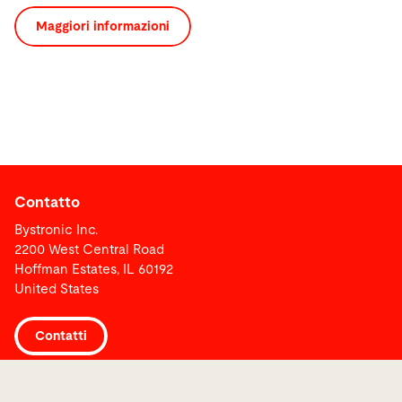
Maggiori informazioni
Contatto
Bystronic Inc.
2200 West Central Road
Hoffman Estates, IL 60192
United States
Contatti
Collegamenti