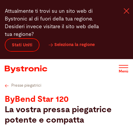
Salta
Dati tecnici
Utensili di piegatura
Highlights
Ass
Attualmente ti trovi su un sito web di
al
Bystronic al di fuori della tua regione.
contenuto
Desideri invece visitare il sito web della
principale
tua regione?
Macchine e Software
Seleziona la regione
Stati Uniti
Servizi
Menù
Applicazioni
Presse piegatrici
Newsroom
ByBend Star 120
La vostra pressa piegatrice
Azienda
potente e compatta