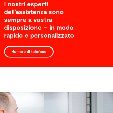
I nostri esperti
dell’assistenza sono
sempre a vostra
disposizione – in modo
rapido e personalizzato
Numero di telefono
Software