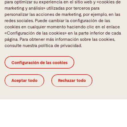
para optimizar su experiencia en el sitio web y «cookies de
marketing y análisis» utilizadas por terceros para
personalizar las acciones de marketing, por ejemplo, en las
redes sociales. Puede cambiar la configuración de las
cookies en cualquier momento haciendo clic en el enlace
«Configuración de las cookies» en la parte inferior de cada
página. Para obtener más información sobre las cookies,
consulte nuestra política de privacidad.
Configuración de las cookies
Máquinas Bystronic:
una célula de plegado con una Xpert Pro
150/3100, una Xpert 40 y una Xpert 80 con un Mobile Bending Robot
cada una, una ByStar Fiber 3015 6kW, una ByTrans Cross con BySort y
Implementación
almacenaje de chapas y dos máquinas de terceros integradas
Aceptar todo
Rechazar todo
del
proyecto
de
solución
Implementación del proyecto de
solución