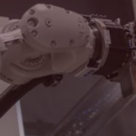
Máquinas Bystronic:
una célula de plegado con una Xpert Pro
150/3100, una Xpert 40 y una Xpert 80 con un Mobile Bending
Buscar
Robot cada una, una ByStar Fiber 3015 6kW, una ByTrans Cross con
BySort y almacenaje de chapas y dos máquinas de terceros
integradas
Francia · Español
Contacto
myBystronic