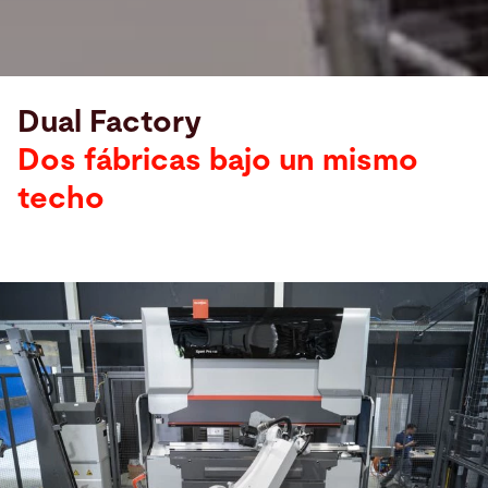
Dual Factory
Dos fábricas bajo un mismo
Stoppani
Metal
techo
Systems