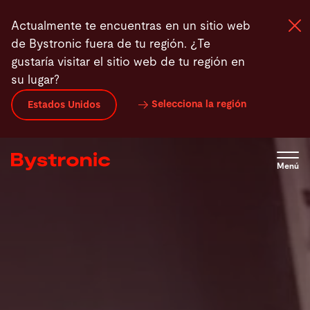
Pasar
Stoppani Metal Systems
Solución Bystronic
Impleme
Actualmente te encuentras en un sitio web
al
de Bystronic fuera de tu región. ¿Te
contenido
gustaría visitar el sitio web de tu región en
principal
su lugar?
Máquinas y Software
Selecciona la región
Estados Unidos
Servicios
Menú
Aplicaciones
Sala de prensa
Empresa