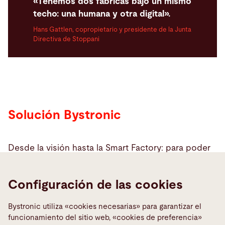
«Tenemos dos fábricas bajo un mismo
techo: una humana y otra digital».
Hans Gattlen, copropietario y presidente de la Junta
Directiva de Stoppani
Solución
Bystronic
Solución Bystronic
Desde la visión hasta la Smart Factory: para poder
producir en la sede suiza de forma competitiva son
indispensables procesos de producción
Configuración de las cookies
totalmente automatizados. Esto permite
incrementar la eficiencia y la productividad, así
Bystronic utiliza «cookies necesarias» para garantizar el
como garantizar la rentabilidad.
funcionamiento del sitio web, «cookies de preferencia»