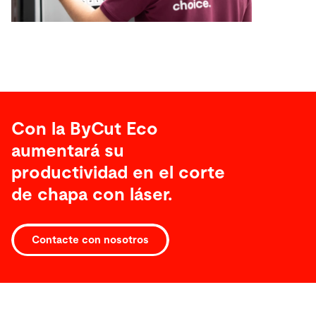
Con la ByCut Eco
aumentará su
productividad en el corte
de chapa con láser.
Contacte con nosotros
Datos
técnicos