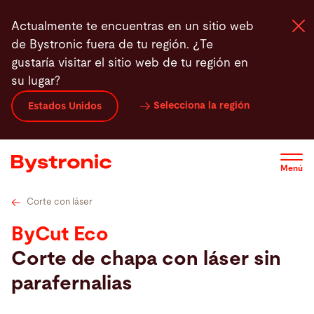
Pasar
onic MixGas
Destacados
Service
Service
Software
Actualmente te encuentras en un sitio web
al
de Bystronic fuera de tu región. ¿Te
contenido
gustaría visitar el sitio web de tu región en
principal
su lugar?
Máquinas y Software
Selecciona la región
Estados Unidos
Servicios
Menú
Aplicaciones
Corte con láser
Sala de prensa
ByCut Eco
Corte de chapa con láser sin
Empresa
parafernalias