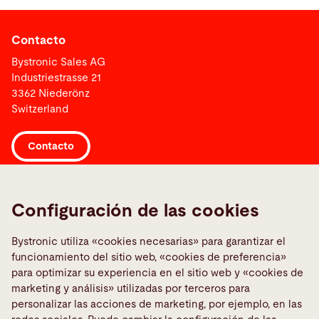
Contacto
Bystronic Sales AG
Industriestrasse 21
3362 Niederönz
Switzerland
Contacto
Links
Configuración de las cookies
Media Center
Informar sobre una averia
Bystronic utiliza «cookies necesarias» para garantizar el
funcionamiento del sitio web, «cookies de preferencia»
TeamViewer
para optimizar su experiencia en el sitio web y «cookies de
Quality policies
marketing y análisis» utilizadas por terceros para
personalizar las acciones de marketing, por ejemplo, en las