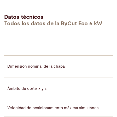
Datos técnicos
Todos los datos de la ByCut Eco 6 kW
B
3
3
Dimensión nominal de la chapa
m
3
Ámbito de corte, x y z
1
Velocidad de posicionamiento máxima simultánea
1