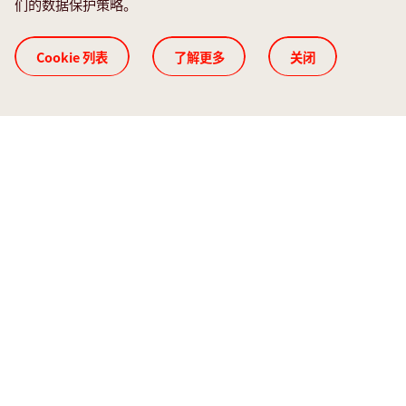
们的数据保护策略。
Cookie 列表
了解更多
关闭
Smart Factory
未来的网络化板材加工
我们帮助您实现您对网络化生产环境的愿景。我们的机
器、自动化技术和软件能以最佳形式彼此组合，从而以
可持续方式实现您的目标。
Smart Factory