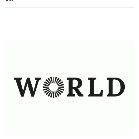
快速、灵活且精确 : 智能化的激光切割机
软件解决方案的理想选择
了解更多
生产率和效率 : 用激光自动化方案优化您的激光切割设
备
智能方案、操作直观、功能强大 : 能满足所有需求的折
了解更多
弯机
生产率及效率 : 优化您的折弯机
了解更多
了解更多
灵活、高效且快速 : 切割过程更高效，盈利更多
了解更多
给板材加工企业带来数字化突破的软件
了解更多