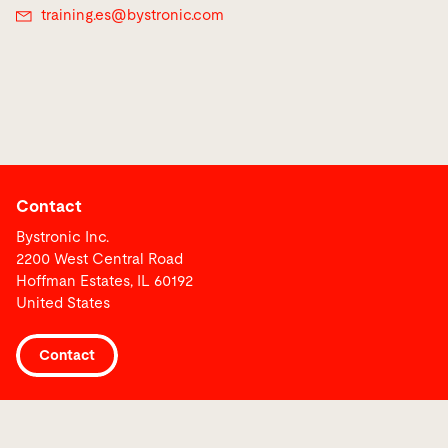
training.es@
bystronic.com
Contact
Bystronic Inc.
2200 West Central Road
Hoffman Estates, IL 60192
United States
Contact
Liens