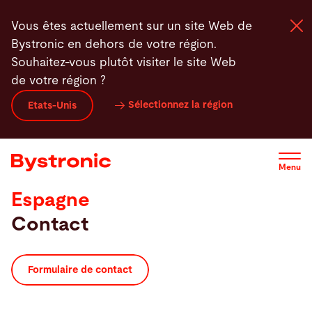
Aller
Vous êtes actuellement sur un site Web de
au
Bystronic en dehors de votre région.
contenu
Souhaitez-vous plutôt visiter le site Web
principal
de votre région ?
Machines et Logiciel
Sélectionnez la région
Etats-Unis
Services
Menu
Applications
Espagne
Contact
Actualités - Presse
Entreprise
Formulaire de contact