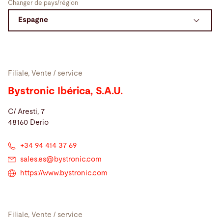
Changer de pays/région
Recherche
Chine · Français
Contact
myBystronic
Filiale, Vente / service
Bystronic Ibérica, S.A.U.
C/ Aresti, 7
48160 Derio
+34 94 414 37 69
sales.es@
bystronic.com
https://www.bystronic.com
Filiale, Vente / service