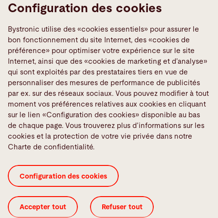
Berufsbildung
Configuration des cookies
Fournisseurs
Bystronic utilise des «cookies essentiels» pour assurer le
Signaler une erreur
bon fonctionnement du site Internet, des «cookies de
Media Center
préférence» pour optimiser votre expérience sur le site
Internet, ainsi que des «cookies de marketing et d’analyse»
TeamViewer
qui sont exploités par des prestataires tiers en vue de
Quality policies
personnaliser des mesures de performance de publicités
par ex. sur des réseaux sociaux. Vous pouvez modifier à tout
moment vos préférences relatives aux cookies en cliquant
Médias sociaux
sur le lien «Configuration des cookies» disponible au bas
de chaque page. Vous trouverez plus d’informations sur les
cookies et la protection de votre vie privée dans notre
Charte de confidentialité.
Certificats ISO
Charte de confidentialité
Configuration des cookies
Colophon
Configuration des cookies
GTC 3rd parties
GTC
Légal
Accepter tout
Refuser tout