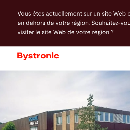
Aller
Vous êtes actuellement sur un site Web 
au
en dehors de votre région. Souhaitez-vou
contenu
visiter le site Web de votre région ?
principal
Machines et Logiciel
Services
Applications
Actualités - Presse
Entreprise