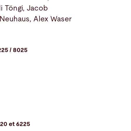
di Töngi, Jacob
 Neuhaus, Alex Waser
225 / 8025
20 et 6225