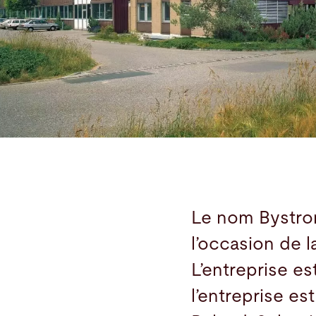
Recherche
Etats-Unis · Français
Contact
myBystronic
Le nom Bystron
l’occasion de 
L’entreprise es
l’entreprise e