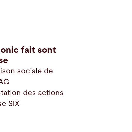
ronic fait sont
se
aison sociale de
 AG
otation des actions
se SIX