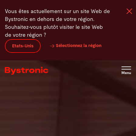
Aller
Interconnexion à cent pour cent
La gamme BySoft Suite
Vous êtes actuellement sur un site Web de
au
Bystronic en dehors de votre région.
contenu
Souhaitez-vous plutôt visiter le site Web
principal
de votre région ?
Machines et Logiciel
Sélectionnez la région
Etats-Unis
Services
Menu
Applications
Actualités - Presse
Entreprise