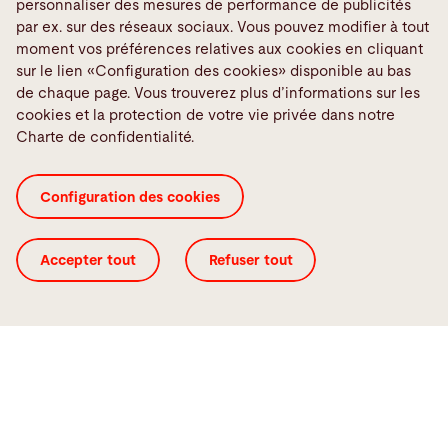
personnaliser des mesures de performance de publicités
La gamme BySoft Suite
par ex. sur des réseaux sociaux. Vous pouvez modifier à tout
Ensemble, nous trouvons la
moment vos préférences relatives aux cookies en cliquant
sur le lien «Configuration des cookies» disponible au bas
solution la mieux adaptée à votre
de chaque page. Vous trouverez plus d’informations sur les
entreprise.
cookies et la protection de votre vie privée dans notre
Charte de confidentialité.
BySoft Insight
Configuration des cookies
Analyse les données historiques et vous fournit des
informations pertinentes sur votre entreprise. BySoft
Accepter tout
Refuser tout
Insight vous permet de:
analyser les données des différentes machines
ou cellules
obtenir une vue globale des performances de
l’ensemble des processus de production et de
visualiser en intégralité le cycle de bout-en-bout.