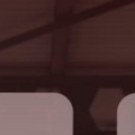
Recherche
Suisse · Français
Contact
myBystronic