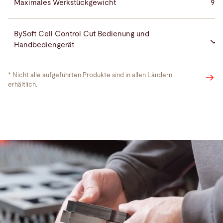
Maximales Werkstückgewicht
900
BySoft Cell Control Cut Bedienung und
Handbediengerät
* Nicht alle aufgeführten Produkte sind in allen Ländern
Bystronic
erhältlich.
MixGas