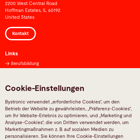
2200 West Central Road
Hoffman Estates, IL 60192
United States
Kontakt
Links
Berufsbildung
Lieferantenportal
Maschinenstörung melden
Cookie-Einstellungen
Media Center
Bystronic verwendet „erforderliche Cookies“, um den
TeamViewer
Betrieb der Website zu gewährleisten, „Präferenz-Cookies“,
Quality policies
um Ihr Website-Erlebnis zu optimieren, und „Marketing und
Analyse-Cookies“, die von Dritten verwendet werden, um
Marketingmaßnahmen z. B. auf sozialen Medien zu
Social Media
personalisieren. Sie können Ihre Cookie-Einstellungen