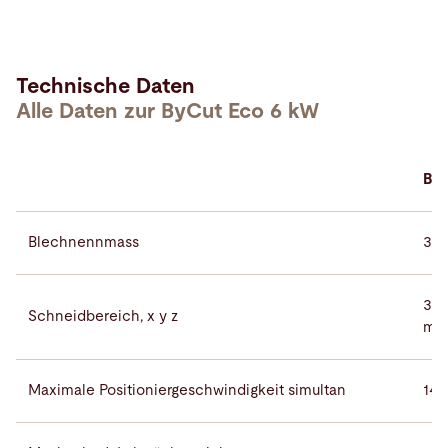
Technische Daten
Alle Daten zur ByCut Eco 6 kW
ByC
Blechnennmass
300
310
Schneidbereich, x y z
m
Maximale Positioniergeschwindigkeit simultan
140