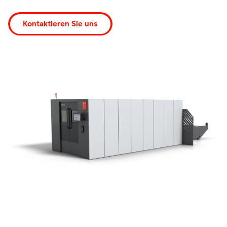
Kontaktieren Sie uns
Suche
Vereinigte Staaten · Deutsch
Kontakt
myBystronic