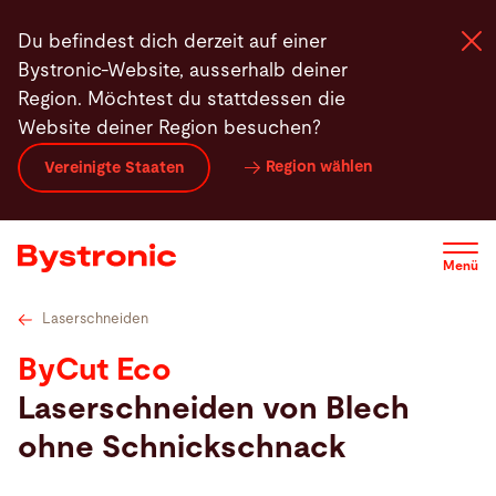
Direkt
Technische Daten
Bystronic MixGas
Highlights
Du befindest dich derzeit auf einer
zum
Bystronic-Website, ausserhalb deiner
Inhalt
Region. Möchtest du stattdessen die
Website deiner Region besuchen?
Maschinen und Software
Region wählen
Vereinigte Staaten
Services
Menü
Applikationen
Laserschneiden
Newsroom
ByCut Eco
Laserschneiden von Blech
Unternehmen
ohne Schnickschnack