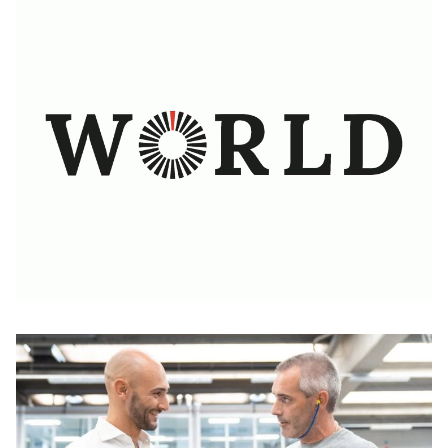
Produktivität & Effizienz: Optimieren Sie Ihre
Mehr erfahren
Abkantpressen
Flexibel, leistungsstark & schnell: Effizientere
Mehr erfahren
Schneidprozesse für mehr Gewinn
Die Software für den Durchbruch der Digitalisierung
Mehr erfahren
bei Blechbearbeitungsunternehmen
Lösungen für jedes Budget
Mehr erfahren
Mehr erfahren