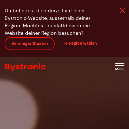
Direkt
Du befindest dich derzeit auf einer
zum
Bystronic-Website, ausserhalb deiner
Inhalt
Region. Möchtest du stattdessen die
Website deiner Region besuchen?
Maschinen und Software
Region wählen
Vereinigte Staaten
Services
Menü
Applikationen
Newsroom
Unternehmen