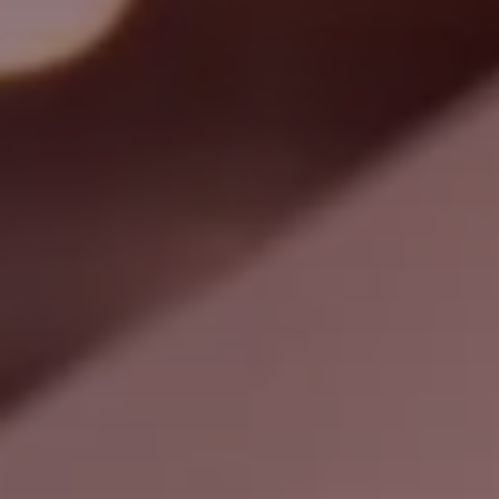
Suche
Kanada · Deutsch
Kontakt
myBystronic