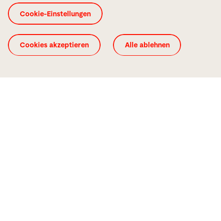
Cookie-Einstellungen
Wir helfen Ihnen, Ihre Vision einer vernetzten
Produktionsumgebung wahr werden zu lassen.
Unsere Maschinen, Automationen und Software
Cookies akzeptieren
Alle ablehnen
lassen sich optimal miteinander kombinieren, um
Ihr Ziel nachhaltig zu erreichen.
Smart Factory