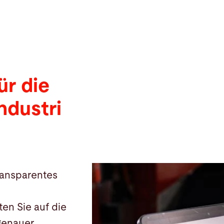
ür die
ndustri
ransparentes
en Sie auf die
genauer