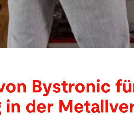
von Bystronic fü
g in der Metallve