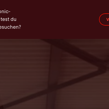
er BySoft Suite
Video
Kontakt
onic-
test du
V
besuchen?