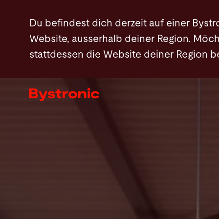
Direkt
Hundertprozentige Integration
Die Familien d
Du befindest dich derzeit auf einer Bystr
zum
Website, ausserhalb deiner Region. Möch
Inhalt
stattdessen die Website deiner Region 
Maschinen und Software
Services
Applikationen
Newsroom
Unternehmen