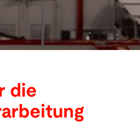
r die
rarbeitung