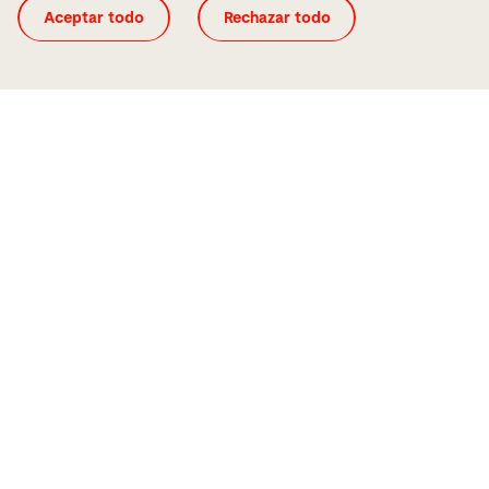
Aceptar todo
Rechazar todo
modulares (p. ej., con cinta transportadora), soluciones de
almacenamiento y opciones de configuración.
Sencillez
El manejo de nuestra solución de automatización láser es
muy sencillo. En función del producto, puede ser posible
una producción sin intervención humana.
Nuestras soluciones de software son de manejo intuitivo,
incluso sin conocimientos previos.
Equipados para el futuro