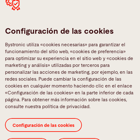
Calidad
La clasificación de piezas individuales y la separación de
Configuración de las cookies
chapas mejorada con imanes en cada compartimento
propician una producción de calidad. Gracias a las
Bystronic utiliza «cookies necesarias» para garantizar el
horquillas antiarañazos y los separadores de chapas de
funcionamiento del sitio web, «cookies de preferencia»
plástico, las piezas de su producción quedarán protegidas
para optimizar su experiencia en el sitio web y «cookies de
de arañazos e impurezas.
marketing y análisis» utilizadas por terceros para
personalizar las acciones de marketing, por ejemplo, en las
redes sociales. Puede cambiar la configuración de las
cookies en cualquier momento haciendo clic en el enlace
«Configuración de las cookies» en la parte inferior de cada
página. Para obtener más información sobre las cookies,
Flexibilidad
consulte nuestra política de privacidad.
Nuestras soluciones Bystronic de automatización láser
propician la flexibilidad del flujo de materiales; la
extracción de piezas grandes, las placas de plástico y las
Configuración de las cookies
opciones de clasificación y carga externa garantizan esta
flexibilidad. Además, ofrecemos múltiples ampliaciones