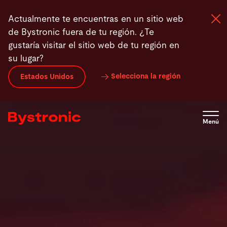
Pasar
Productos
Configuración de automatización
Especi
Actualmente te encuentras en un sitio web
al
de Bystronic fuera de tu región. ¿Te
contenido
gustaría visitar el sitio web de tu región en
principal
su lugar?
Máquinas y Software
Selecciona la región
Estados Unidos
Servicios
Menú
Aplicaciones
Sala de prensa
Empresa