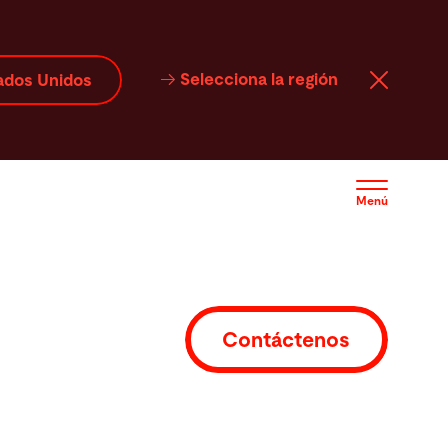
Service
Software
Contacto
Selecciona la región
ados Unidos
Menú
Contáctenos