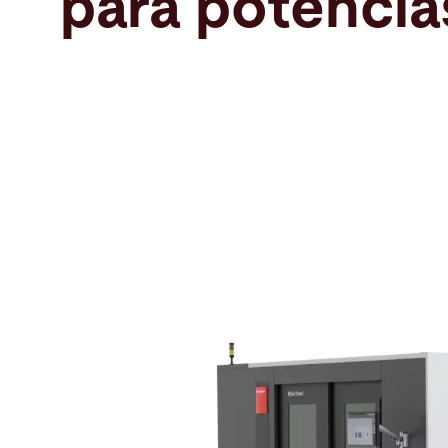
para potencia
Buscar
Suiza · Español
Contacto
myBystronic