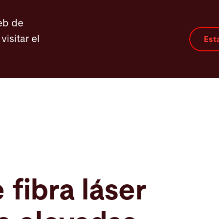
c MixGas
Funciones
Destacados
Automation
eb de
visitar el
Est
fibra láser