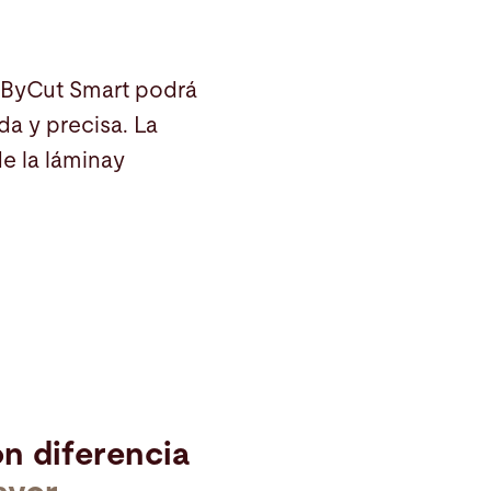
raByCut Smart podrá
a y precisa. La
de la láminay
on diferencia