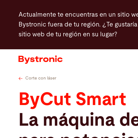
Pasar
Datos técnicos
Fuentes láser
Bystroni
Actualmente te encuentras en un sitio w
al
Bystronic fuera de tu región. ¿Te gustaría 
contenido
sitio web de tu región en su lugar?
principal
Máquinas y Software
Servicios
Aplicaciones
Corte con láser
ByCut Smart
Sala de prensa
La máquina de 
Empresa