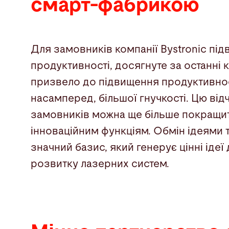
смарт-фабрикою
Для замовників компанії Bystronic пі
продуктивності, досягнуте за останні к
призвело до підвищення продуктивност
насамперед, більшої гнучкості. Цю від
замовників можна ще більше покращи
інноваційним функціям. Обмін ідеями та
значний базис, який генерує цінні іде
розвитку лазерних систем.