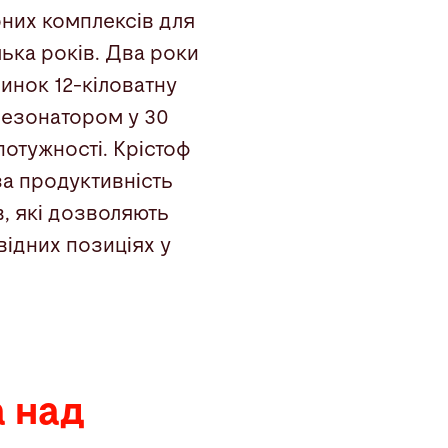
них комплексів для
лька років. Два роки
ринок 12-кіловатну
 резонатором у 30
потужності. Крістоф
за продуктивність
в, які дозволяють
відних позиціях у
 над