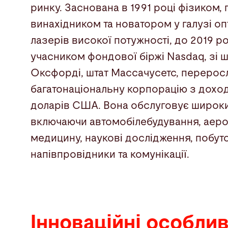
ринку. Заснована в 1991 році фізиком,
винахідником та новатором у галузі о
лазерів високої потужності, до 2019 ро
учасником фондової біржі Nasdaq, зі 
Оксфорді, штат Массачусетс, перерос
багатонаціональну корпорацію з дохо
доларів США. Вона обслуговує широки
включаючи автомобілебудування, аеро
медицину, наукові дослідження, побуто
напівпровідники та комунікації.
Інноваційні особлив