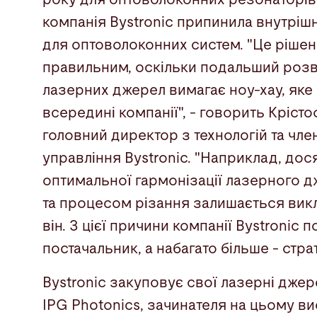
компанія Bystronic припинила внутріш
для оптоволоконних систем. "Це рішен
правильним, оскільки подальший роз
лазерних джерел вимагає ноу-хау, яке
всередині компанії", - говорить Крісто
головний директор з технологій та чле
управління Bystronic. "Наприклад, до
оптимальної гармонізації лазерного 
та процесом різання залишається викл
він. З цієї причини компанії Bystronic 
постачальник, а набагато більше - стра
Bystronic закуповує свої лазерні джер
IPG Photonics, зачинателя на цьому 