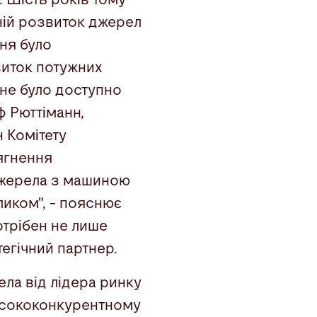
ній розвиток джерел
ня було
виток потужних
 не було доступно
ф Рюттіманн,
н Комітету
сягнення
джерела з машиною
иком", - пояснює
потрібен не лише
тегічний партнер.
ела від лідера ринку
висококонкурентному