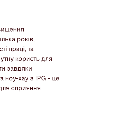
двищення
ілька років,
і праці, та
чутну користь для
ти завдяки
 ноу-хау з IPG - це
ї для сприяння