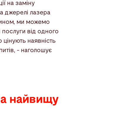
ії на заміну
а джерелі лазера
чином, ми можемо
 послуги від одного
 цінують наявність
питів, - наголошує
за найвищу