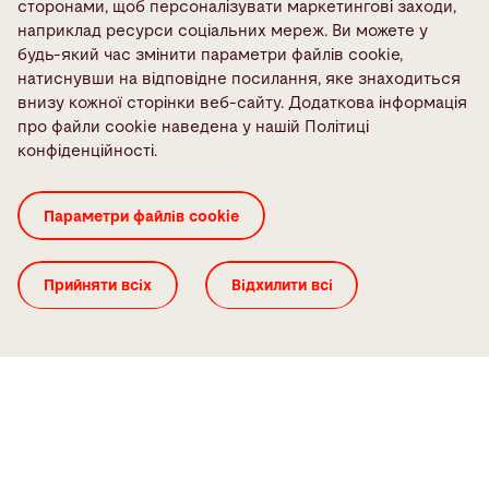
сторонами, щоб персоналізувати маркетингові заходи,
наприклад ресурси соціальних мереж. Ви можете у
будь-який час змінити параметри файлів cookie,
натиснувши на відповідне посилання, яке знаходиться
Smart Factory
внизу кожної сторінки веб-сайту. Додаткова інформація
перспективна технологія інтегрованої
про файли cookie наведена у нашій Політиці
обробки листового металу
конфіденційності.
Ми допоможемо вам реалізувати власну версію
Параметри файлів cookie
інтегрованого виробничого середовища. Наші
машини, засоби автоматизації та програмне
забезпечення оптимальним чином
Прийняти всіх
Відхилити всі
комбінуються між собою, щоб ви могли
послідовно досягати поставлених цілей.
Smart Factory