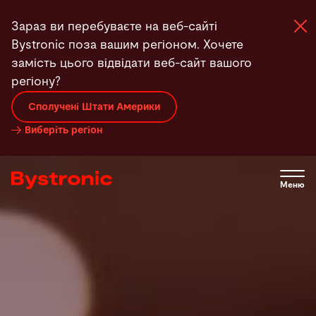
Перейти
Зараз ви перебуваєте на веб-сайті
до
Bystronic поза вашим регіоном. Хочете
основного
замість цього відвідати веб-сайт вашого
вмісту
регіону?
Машини та програма
Сполучені Штати Америки
Виберіть регіон
Послуги
Застосунки
Меню
Новини
Підприємство