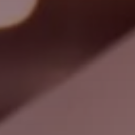
Пошук
Китай · Ukrainian
Контакти
myBystronic