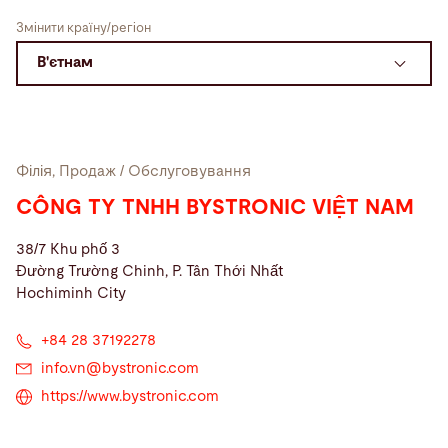
Змінити країну/регіон
Пошук
Домініканська Республіка · Ukrainian
Контакти
myBystronic
Філія, Продаж / Обслуговування
CÔNG TY TNHH BYSTRONIC VIỆT NAM
38/7 Khu phố 3
Đường Trường Chinh, P. Tân Thới Nhất
Hochiminh City
+84 28 37192278
info.vn@
bystronic.com
https://www.bystronic.com