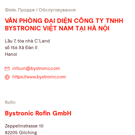
Філія, Продаж / Обслуговування
VĂN PHÒNG ĐẠI DIỆN CÔNG TY TNHH
BYSTRONIC VIỆT NAM TẠI HÀ NỘI
Lầu 7, tòa nhà C’Land
số 156 Xã Đàn II
Hanoi
info.vn@
bystronic.com
https://www.bystronic.com
Rofin
Bystronic Rofin GmbH
Zeppelinstrasse 10
82205 Gilching