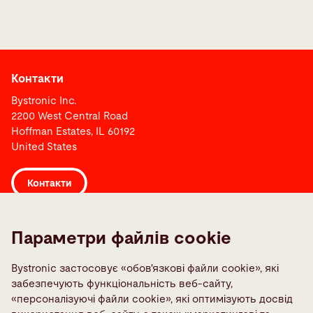
Контакти
Bystronic Inc.
2200 West Central Road
Hoffman Estates, IL 60192
United States
Контакти
Посилання
Параметри файлів cookie
Media Center
Bystronic застосовує «обов'язкові файли cookie», які
Quality policies
забезпечують функціональність веб-сайту,
TeamViewer
«персоналізуючі файли cookie», які оптимізують досвід