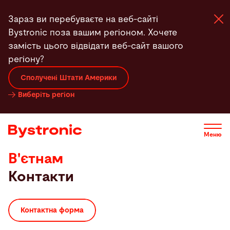
Перейти
Зараз ви перебуваєте на веб-сайті
до
Bystronic поза вашим регіоном. Хочете
основного
замість цього відвідати веб-сайт вашого
вмісту
регіону?
Машини та програма
Сполучені Штати Америки
Виберіть регіон
Послуги
Застосунки
Меню
В'єтнам
Новини
Контакти
Підприємство
Контактна форма