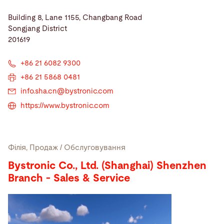
Building 8, Lane 1155, Changbang Road
Songjang District
201619
+86 21 6082 9300
+86 21 5868 0481
info.sha.cn@
bystronic.com
https://www.bystronic.com
Філія, Продаж / Обслуговування
Bystronic Co., Ltd. (Shanghai) Shenzhen
Branch - Sales & Service