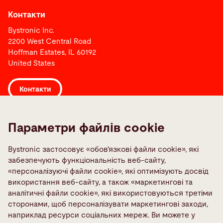
Контакти
Bystronic Inc.
2200 West Central Road
Hoffman Estates, IL 60192
United States
Контакти
Посилання
Параметри файлів cookie
Media Center
Bystronic застосовує «обов'язкові файли cookie», які
Quality policies
забезпечують функціональність веб-сайту,
TeamViewer
«персоналізуючі файли cookie», які оптимізують досвід
використання веб-сайту, а також «маркетингові та
Контакти в усьому світі
аналітичні файли cookie», які використовуються третіми
Повідомте про несправність
сторонами, щоб персоналізувати маркетингові заходи,
наприклад ресурси соціальних мереж. Ви можете у