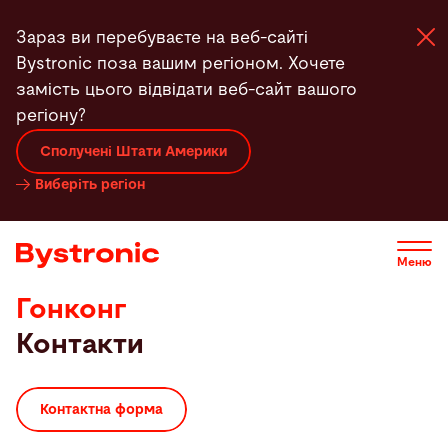
Перейти
Зараз ви перебуваєте на веб-сайті
до
Bystronic поза вашим регіоном. Хочете
основного
замість цього відвідати веб-сайт вашого
вмісту
регіону?
Машини та програма
Сполучені Штати Америки
Виберіть регіон
Послуги
Застосунки
Меню
Гонконг
Новини
Контакти
Підприємство
Контактна форма