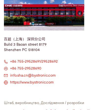
百超（上海） 深圳分公司
Build 3 Baoan street 8179
Shenzhen PC 518104
+86 755-29528691/29528692
+86 755-29528690
info.sha.cn@
bystronic.com
https://www.bystronic.com
Штаб, виробництво, Дослідження / розробки