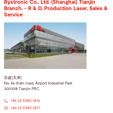
Bystronic Co., Ltd. (Shanghai) Tianjin
Branch. - R & D, Production Laser, Sales &
Service
百超(天津)
No. 46 Xishi road, Airport Industrial Park
300308 Tianjin PRC
+86 22 5980 1816
+86 22 5980 1817