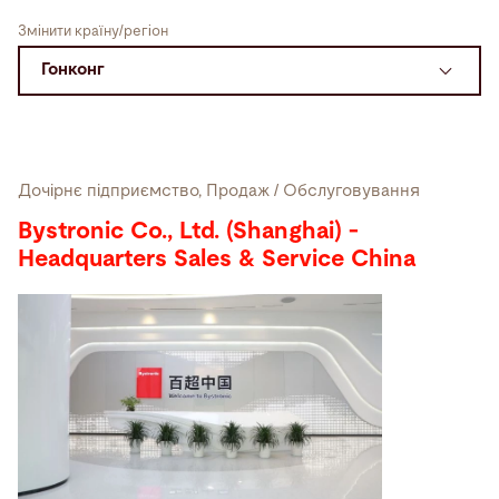
Змінити країну/регіон
Пошук
Сполучені Штати Америки · Ukrainian
Контакти
myBystronic
Дочірнє підприємство, Продаж / Обслуговування
Bystronic Co., Ltd. (Shanghai) -
Headquarters Sales & Service China