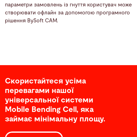
параметри замовлень із гнуття користувач може
створювати офлайн за допомогою програмного
рішення BySoft CAM.
Скористайтеся усіма
перевагами нашої
універсальної системи
Mobile Bending Cell, яка
займає мінімальну площу.