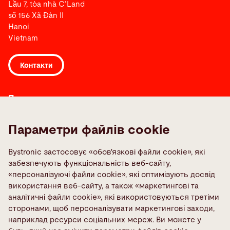
Lầu 7, tòa nhà C’Land
số 156 Xã Đàn II
Hanoi
Vietnam
Контакти
Посилання
Media Center
Параметри файлів cookie
Quality policies
TeamViewer
Bystronic застосовує «обов'язкові файли cookie», які
Контакти в усьому світі
забезпечують функціональність веб-сайту,
«персоналізуючі файли cookie», які оптимізують досвід
Повідомте про несправність
використання веб-сайту, а також «маркетингові та
аналітичні файли cookie», які використовуються третіми
Соціальні медіа
сторонами, щоб персоналізувати маркетингові заходи,
наприклад ресурси соціальних мереж. Ви можете у