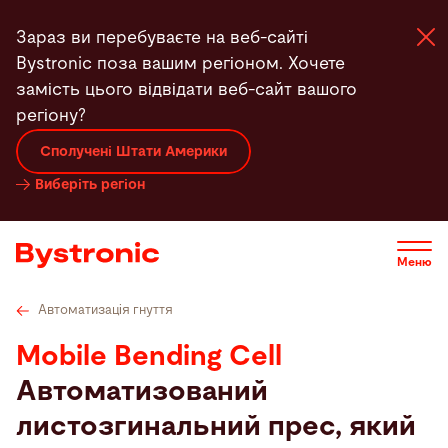
Перейти
стики
відео
Сервісна служба
Сервіс
Програмн
Зараз ви перебуваєте на веб-сайті
до
Bystronic поза вашим регіоном. Хочете
основного
замість цього відвідати веб-сайт вашого
вмісту
регіону?
Машини та програма
Сполучені Штати Америки
Виберіть регіон
Послуги
Застосунки
Меню
Автоматизація гнуття
Новини
Mobile Bending Cell
Автоматизований
Підприємство
листозгинальний прес, який