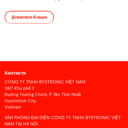
Дізнатися більше
Контакти
CÔNG TY TNHH BYSTRONIC VIỆT NAM
38/7 Khu phố 3
Đường Trường Chinh, P. Tân Thới Nhất
Hochiminh City
Vietnam
VĂN PHÒNG ĐẠI DIỆN CÔNG TY TNHH BYSTRONIC VIỆT
NAM TẠI HÀ NỘI