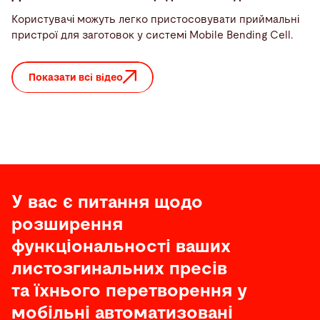
Користувачі можуть легко пристосовувати приймальні
пристрої для заготовок у системі Mobile Bending Cell.
Показати всі відео
У вас є питання щодо
розширення
функціональності ваших
листозгинальних пресів
та їхнього перетворення у
мобільні автоматизовані