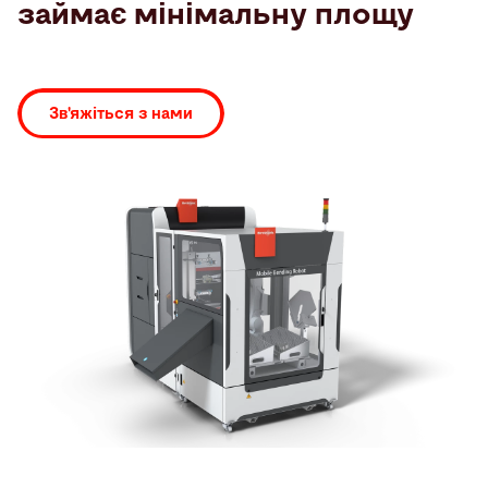
займає мінімальну площу
Пошук
Зв'яжіться з нами
Сполучені Штати Америки · Ukrainian
Контакти
myBystronic