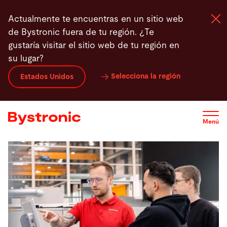
Pasar
Resumen de la Formación
Contacto
Actualmente te encuentras en un sitio web
al
de Bystronic fuera de tu región. ¿Te
contenido
gustaría visitar el sitio web de tu región en
principal
su lugar?
Máquinas y Software
Selecciona la región
Estados Unidos
Servicios
Menú
Aplicaciones
Sala de prensa
Empresa