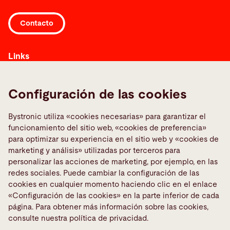
unplanned downtime. It also enhances overall
Contacto
productivity and helps you to reduce costs.
Links
Informar sobre una averia
Media Center
Configuración de las cookies
Quality policies
Bystronic utiliza «cookies necesarias» para garantizar el
TeamViewer
funcionamiento del sitio web, «cookies de preferencia»
para optimizar su experiencia en el sitio web y «cookies de
Medios sociales
marketing y análisis» utilizadas por terceros para
personalizar las acciones de marketing, por ejemplo, en las
redes sociales. Puede cambiar la configuración de las
cookies en cualquier momento haciendo clic en el enlace
«Configuración de las cookies» en la parte inferior de cada
página. Para obtener más información sobre las cookies,
consulte nuestra política de privacidad.