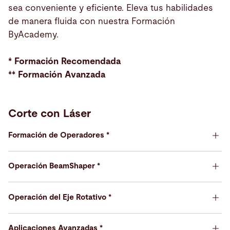
sea conveniente y eficiente. Eleva tus habilidades
de manera fluida con nuestra Formación
ByAcademy.
* Formación Recomendada
** Formación Avanzada
Corte con Láser
Formación de Operadores *
Objetivos del curso
Operación BeamShaper *
Los participantes aprenderán a operar la máquina
Objetivos del curso
de corte con láser sin ponerse a sí mismos ni a
Operación del Eje Rotativo *
otros en riesgo. Iniciar operaciones internas de
Los participantes aprenderán a configurar y operar
producción sin asistencia y tener el conocimiento
Objetivos del curso
el BeamShaper por sí mismos, modificando y
Aplicaciones Avanzadas *