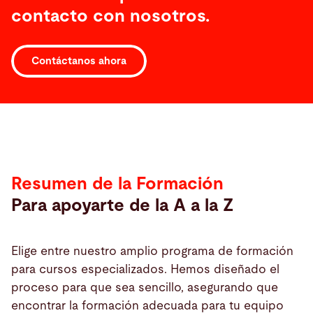
contacto con nosotros.
Contáctanos ahora
Resumen
de
la
Formación
Resumen de la Formación
Para apoyarte de la A a la Z
Elige entre nuestro amplio programa de formación
para cursos especializados. Hemos diseñado el
proceso para que sea sencillo, asegurando que
encontrar la formación adecuada para tu equipo