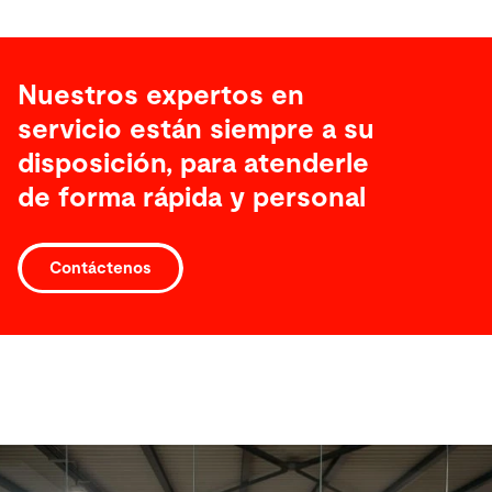
Nuestros expertos en
servicio están siempre a su
disposición, para atenderle
de forma rápida y personal
Contáctenos
Software