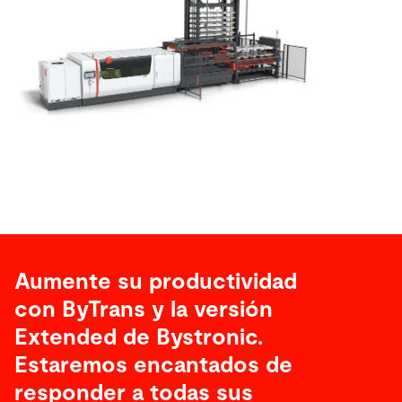
Aumente su productividad
con ByTrans y la versión
Extended de Bystronic.
Estaremos encantados de
responder a todas sus