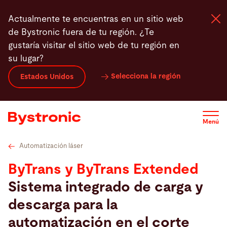
Pasar
Datos técnicos
Vídeos
Service
Software
Actualmente te encuentras en un sitio web
al
de Bystronic fuera de tu región. ¿Te
contenido
gustaría visitar el sitio web de tu región en
principal
su lugar?
Máquinas y Software
Selecciona la región
Estados Unidos
Servicios
Menú
Aplicaciones
Automatización láser
Sala de prensa
ByTrans y ByTrans Extended
Sistema integrado de carga y
Empresa
descarga para la
automatización en el corte