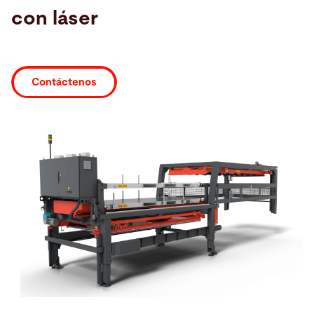
con láser
Buscar
Canadá · Español
Contacto
myBystronic
Contáctenos