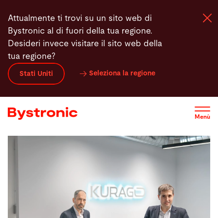
Salta
Attualmente ti trovi su un sito web di
al
Bystronic al di fuori della tua regione.
contenuto
Desideri invece visitare il sito web della
principale
tua regione?
Macchine e Software
Seleziona la regione
Stati Uniti
Servizi
Menù
Applicazioni
Newsroom
Azienda