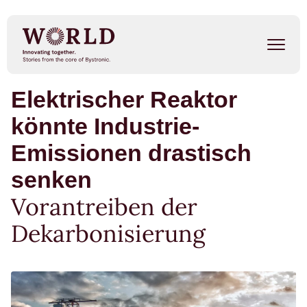
Direkt
zum
Inhalt
Elektrischer Reaktor
Success Stories
könnte Industrie-
Our People
Emissionen drastisch
Trends
senken
Vorantreiben der
Events
Dekarbonisierung
METAL SHAPE SHIFTERS
Listen on Spotify