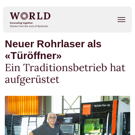
Direkt
zum
Inhalt
Neuer Rohrlaser als
Success Stories
«Türöffner»
Our People
Ein Traditionsbetrieb hat
Trends
aufgerüstet
Events
METAL SHAPE SHIFTERS
Listen on Spotify