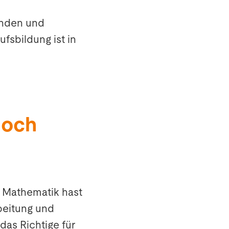
enden und
fsbildung ist in
noch
d Mathematik hast
beitung und
das Richtige für