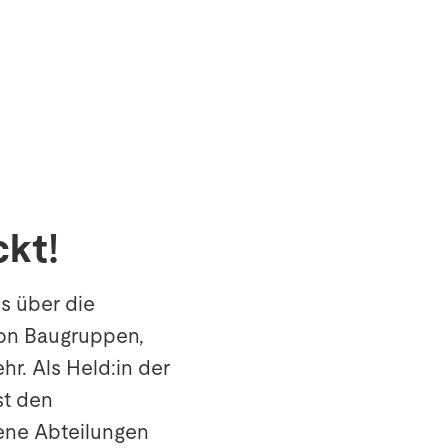
ckt!
es über die
on Baugruppen,
r. Als Held:in der
st den
dene Abteilungen