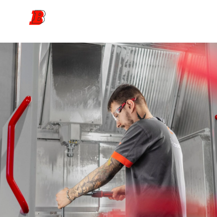
Direkt
zum
Inhalt
Dein Weg zur Lehrstelle
Lehrberufe
Unsere Berufsbildung
News
Kontakt