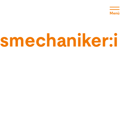
Menü
smechaniker:i