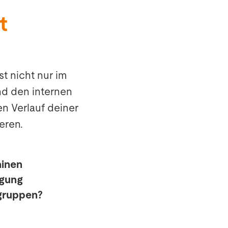
t
t nicht nur im
und den internen
n Verlauf deiner
eren.
hinen
igung
gruppen?