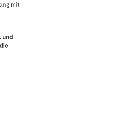
gang mit
t und
die