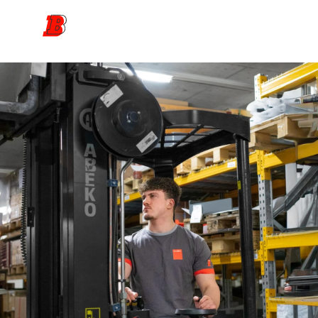
Direkt
zum
Inhalt
Dein Weg zur Lehrstelle
Lehrberufe
Unsere Berufsbildung
News
Kontakt