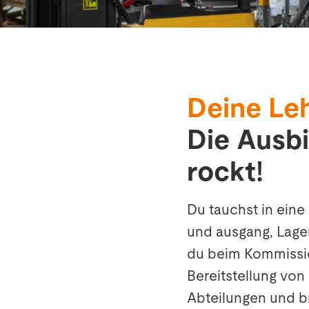
Suche
Choose
your
Deine Le
language
Die Ausbi
rockt!
Du tauchst in eine
und ausgang, Lageru
du beim Kommissio
Bereitstellung von
Abteilungen und br