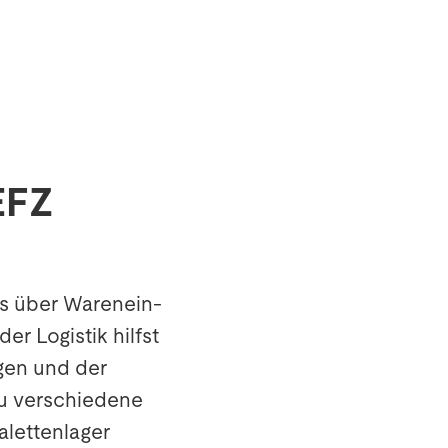
EFZ
les über Warenein-
r Logistik hilfst
gen und der
 du verschiedene
alettenlager