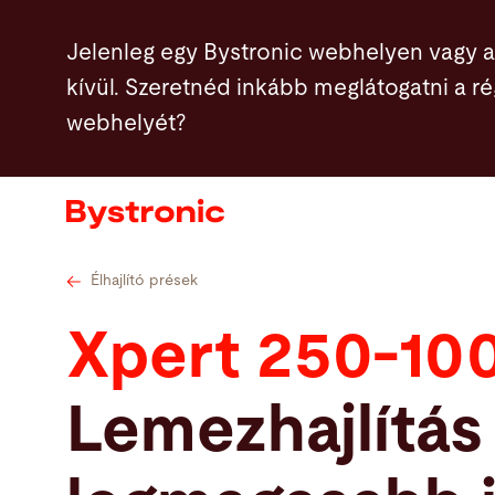
Ugrás
Műszaki adatok
Élhajlító szerszámok
J
Jelenleg egy Bystronic webhelyen vagy 
a
kívül. Szeretnéd inkább meglátogatni a r
tartalomra
webhelyét?
Gépek és szoftverek
Szerviz
Alkalmazások
Élhajlító prések
Xpert 250-10
Hírek
Lemezhajlítás
Vállalatunk