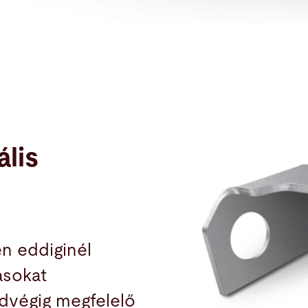
lis
n eddiginél
ásokat
dvégig megfelelő