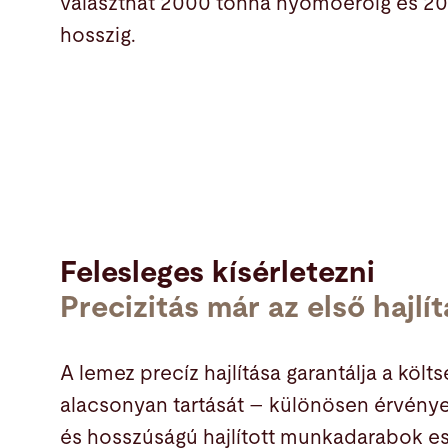
választhat 2000 tonna nyomóerőig és 20 
hosszig.
Felesleges kísérletezni
Precizitás már az első hajlí
A lemez precíz hajlítása garantálja a költ
alacsonyan tartását – különösen érvény
és hosszúságú hajlított munkadarabok es