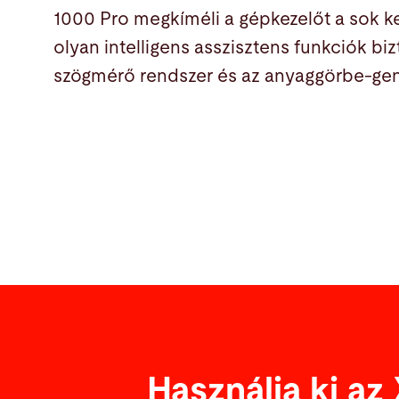
1000 Pro megkíméli a gépkezelőt a sok ke
olyan intelligens asszisztens funkciók bi
szögmérő rendszer és az anyaggörbe-gen
Használja ki az