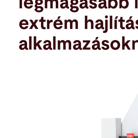
legmagasabb 
Keresés
extrém hajlítá
Banglades · Hungarian
Kapcsolat
myBystronic
alkalmazásokn