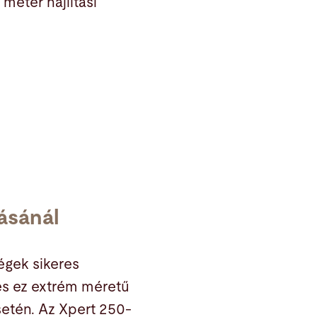
méter hajlítási
tásánál
ségek sikeres
es ez extrém méretű
etén. Az Xpert 250-