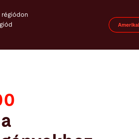
ellemzők
Kiemelt információk
Szerviz
Szerviz
a régiódon
égiód
Amerikai
00
 a