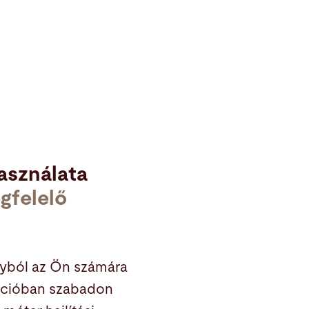
asználata
gfelelő
ányból az Ön számára
ációban szabadon