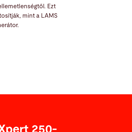
llemetlenségtől. Ezt
ztosítják, mint a LAMS
erátor.
 Xpert 250-