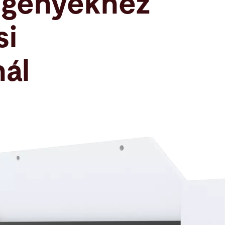
igényekhez
si
ál