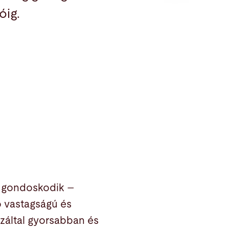
óig.
l gondoskodik –
rő vastagságú és
záltal gyorsabban és