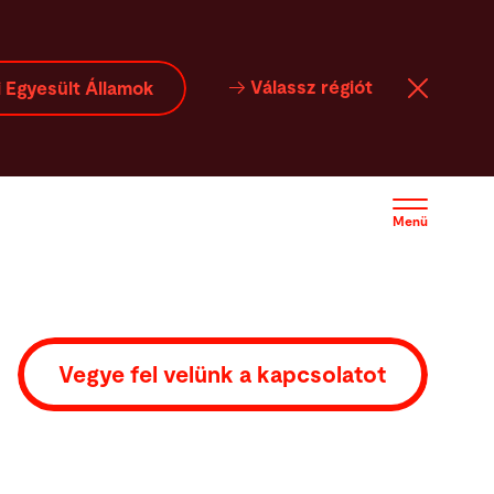
Szoftver
Kapcsolat
Válassz régiót
 Egyesült Államok
Menü
Vegye fel velünk a kapcsolatot