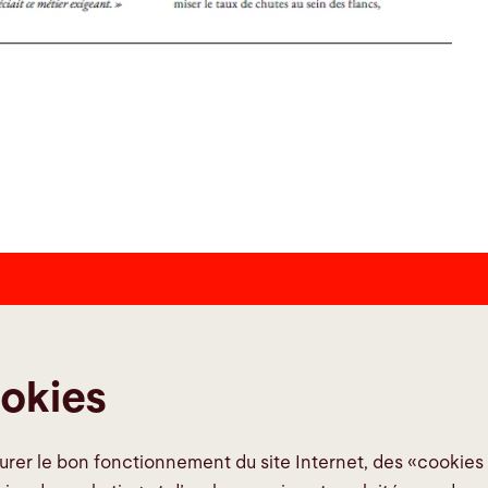
Liens
Médias so
ookies
Media Center
Quality policies
surer le bon fonctionnement du site Internet, des «cookie
Signaler une erreur