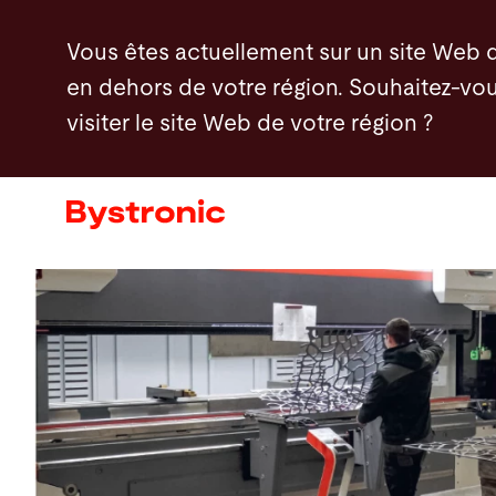
Aller
Vous êtes actuellement sur un site Web 
au
en dehors de votre région. Souhaitez-vou
contenu
visiter le site Web de votre région ?
principal
Machines et Logiciel
Services
Applications
Actualités - Presse
Entreprise