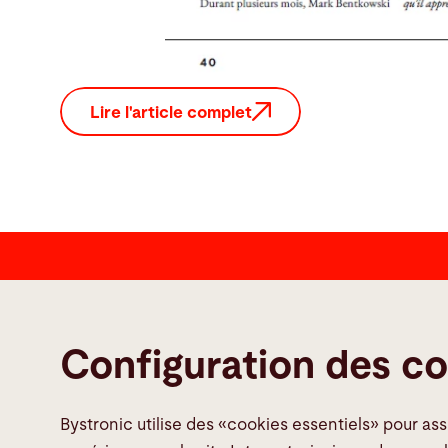
Lire l'article complet
Contact
Configuration des c
Bystronic Inc.
2200 West Central Road
Hoffman Estates, IL 60192
Bystronic utilise des «cookies essentiels» pour as
United States