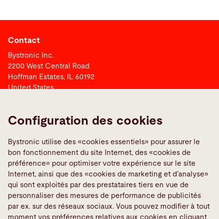
Contact
Bystronic Inc.
2200 West Central Road
Hoffman Estates, IL 60192
United States
Contact
Configuration des cookies
Bystronic utilise des «cookies essentiels» pour assurer le
Liens
bon fonctionnement du site Internet, des «cookies de
Media Center
préférence» pour optimiser votre expérience sur le site
Internet, ainsi que des «cookies de marketing et d’analyse»
Quality policies
qui sont exploités par des prestataires tiers en vue de
Signaler une erreur
personnaliser des mesures de performance de publicités
TeamViewer
par ex. sur des réseaux sociaux. Vous pouvez modifier à tout
moment vos préférences relatives aux cookies en cliquant