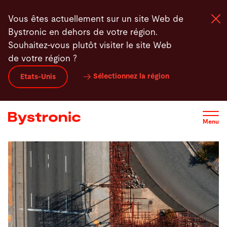
Aller
Vous êtes actuellement sur un site Web de
au
Bystronic en dehors de votre région.
contenu
Souhaitez-vous plutôt visiter le site Web
principal
de votre région ?
Machines et Logiciel
Sélectionnez la région
Etats-Unis
Services
Menu
Applications
Actualités - Presse
Entreprise