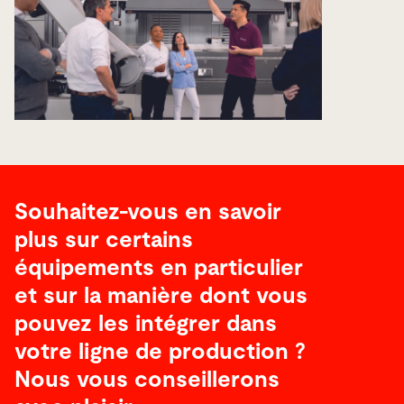
Souhaitez-vous en savoir
plus sur certains
équipements en particulier
et sur la manière dont vous
pouvez les intégrer dans
votre ligne de production ?
Nous vous conseillerons