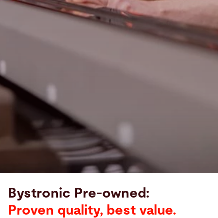
Bystronic Pre-owned:
Proven quality, best value.