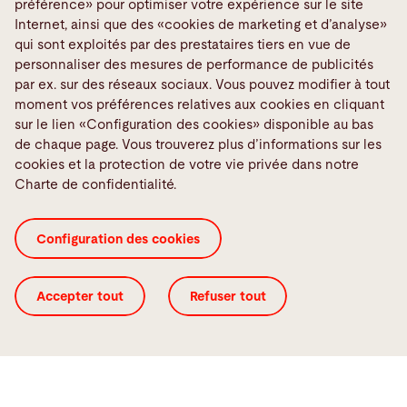
préférence» pour optimiser votre expérience sur le site
compromis.
Internet, ainsi que des «cookies de marketing et d’analyse»
qui sont exploités par des prestataires tiers en vue de
personnaliser des mesures de performance de publicités
par ex. sur des réseaux sociaux. Vous pouvez modifier à tout
Vérifier les machines disponibles
moment vos préférences relatives aux cookies en cliquant
sur le lien «Configuration des cookies» disponible au bas
de chaque page. Vous trouverez plus d’informations sur les
cookies et la protection de votre vie privée dans notre
Lorsque vous cliquez sur l’application, une requête
Charte de confidentialité.
avec votre adresse IP sera envoyée à un
prestataire externe.
Configuration des cookies
Configuration des cookies
Accepter tout
Refuser tout