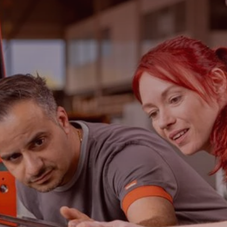
Recherche
Etats-Unis · Français
Contact
myBystronic