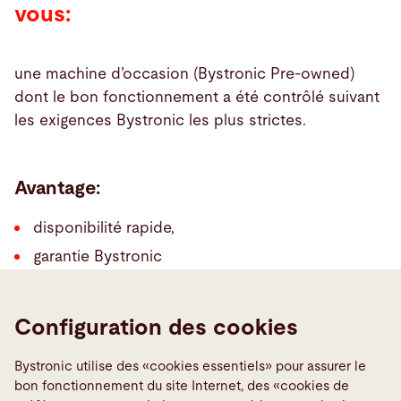
vous:
une machine d’occasion (Bystronic Pre-owned)
dont le bon fonctionnement a été contrôlé suivant
les exigences Bystronic les plus strictes.
Avantage:
disponibilité rapide,
garantie Bystronic
Ou encore: avec Bystronic Pre-owned premium,
vous optez pour une machine d’occasion
Configuration des cookies
entièrement révisée à un prix avantageux, qui offre
la sécurité d’une remise à neuf intégrale effectuée
Bystronic utilise des «cookies essentiels» pour assurer le
bon fonctionnement du site Internet, des «cookies de
par des professionnels – un remarquable