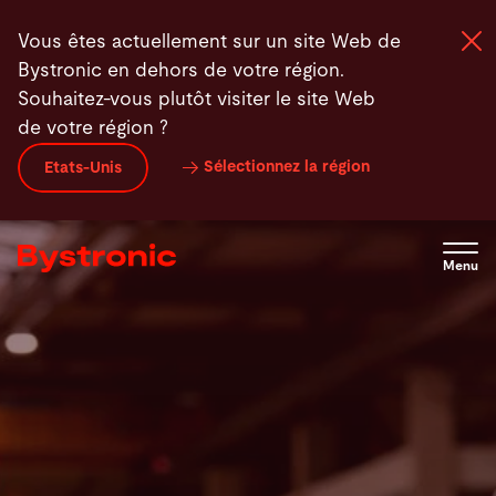
Aller
Vous êtes actuellement sur un site Web de
au
Bystronic en dehors de votre région.
contenu
Souhaitez-vous plutôt visiter le site Web
principal
de votre région ?
Machines et Logiciel
Sélectionnez la région
Etats-Unis
Services
Menu
Applications
Actualités - Presse
Entreprise