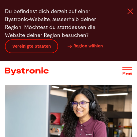
Direkt
Du befindest dich derzeit auf einer
zum
Bystronic-Website, ausserhalb deiner
Inhalt
Region. Möchtest du stattdessen die
Website deiner Region besuchen?
Maschinen und Software
Region wählen
Vereinigte Staaten
Services
Menü
Applikationen
Newsroom
Unternehmen