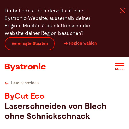
Direkt
Technische Daten
Bystronic MixGas
Highlights
Du befindest dich derzeit auf einer
zum
Bystronic-Website, ausserhalb deiner
Inhalt
Region. Möchtest du stattdessen die
Website deiner Region besuchen?
Maschinen und Software
Region wählen
Vereinigte Staaten
Services
Menü
Applikationen
Laserschneiden
Newsroom
ByCut Eco
Laserschneiden von Blech
Unternehmen
ohne Schnickschnack