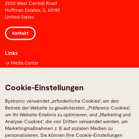
2200 West Central Road
Hoffman Estates, IL 60192
United States
Kontakt
Links
Media Center
Maschinenstörung melden
TeamViewer
Cookie-Einstellungen
Quality policies
Bystronic verwendet „erforderliche Cookies“, um den
Betrieb der Website zu gewährleisten, „Präferenz-Cookies“,
Social Media
um Ihr Website-Erlebnis zu optimieren, und „Marketing und
Analyse-Cookies“, die von Dritten verwendet werden, um
Marketingmaßnahmen z. B. auf sozialen Medien zu
personalisieren. Sie können Ihre Cookie-Einstellungen