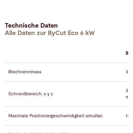
Technische Daten
Alle Daten zur ByCut Eco 6 kW
ByC
Blechnennmass
300
310
Schneidbereich, x y z
m
Maximale Positioniergeschwindigkeit simultan
140