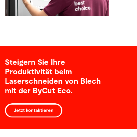
Steigern Sie Ihre
Produktivität beim
Laserschneiden von Blech
mit der ByCut Eco.
Jetzt kontaktieren
Technische
Daten