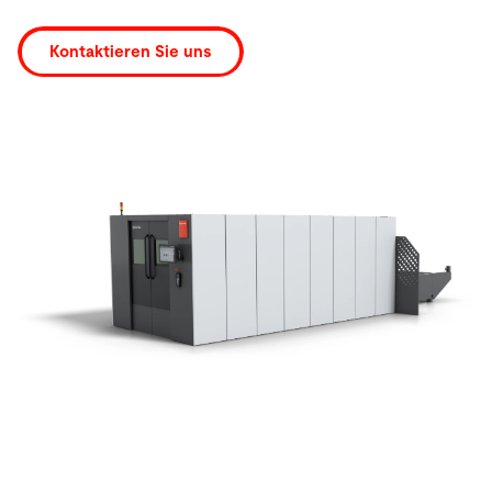
Kontaktieren Sie uns
Suche
Vereinigte Staaten · Deutsch
Kontakt
myBystronic