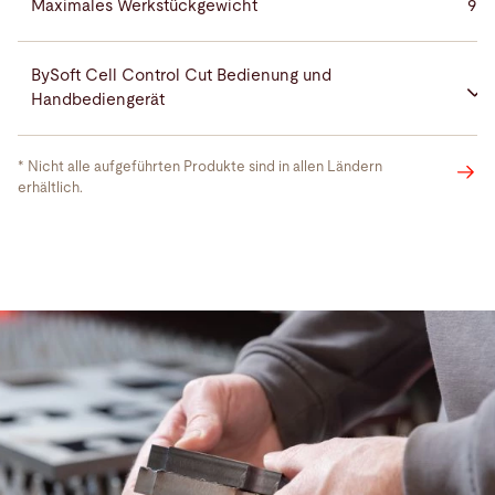
Maximales Werkstückgewicht
900
BySoft Cell Control Cut Bedienung und
Handbediengerät
* Nicht alle aufgeführten Produkte sind in allen Ländern
Bystronic
erhältlich.
MixGas