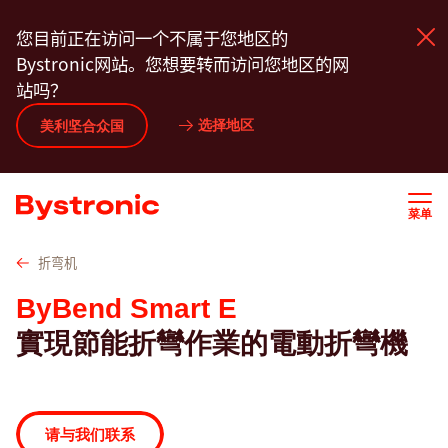
跳
技术参数
百超 服务
软件
联系我们
您目前正在访问一个不属于您地区的
转
Bystronic网站。您想要转而访问您地区的网
到
站吗？
主
要
选择地区
美利坚合众国
产品中心
内
容
服务
菜单
应用程序
折弯机
ByBend Smart E
新闻动态
實現節能折彎作業的電動折彎機
关于我们
请与我们联系