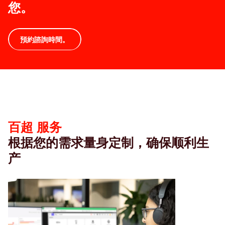
您。
預約諮詢時間。
百
超
服
务
百超 服务
根据您的需求量身定制，确保顺利生
产