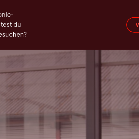
onic-
test du
V
besuchen?