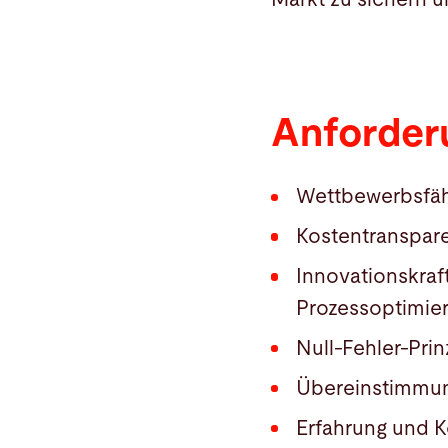
Anforder
Wettbewerbsfähig
Kostentranspar
Innovationskraf
Prozessoptimie
Null-Fehler-Prin
Übereinstimmun
Erfahrung und 