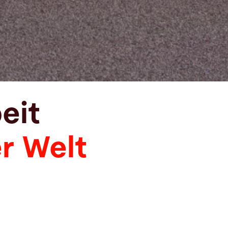
eit
r Welt