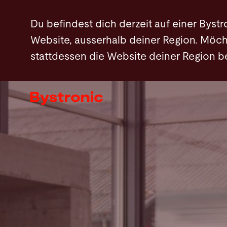
Direkt
Du befindest dich derzeit auf einer Bystr
zum
Website, ausserhalb deiner Region. Möch
Inhalt
stattdessen die Website deiner Region 
Maschinen und Software
Services
Applikationen
Newsroom
Unternehmen