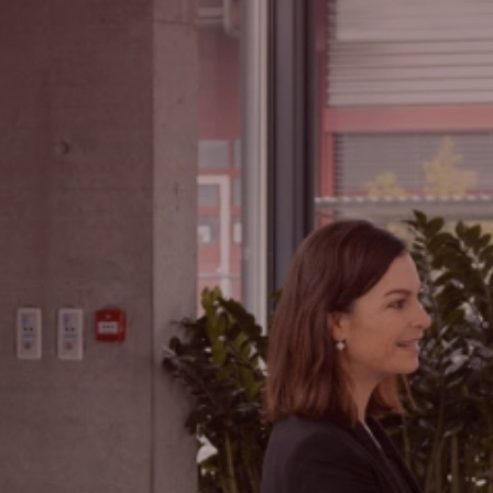
Suche
Brasilien · Deutsch
Kontakt
myBystronic