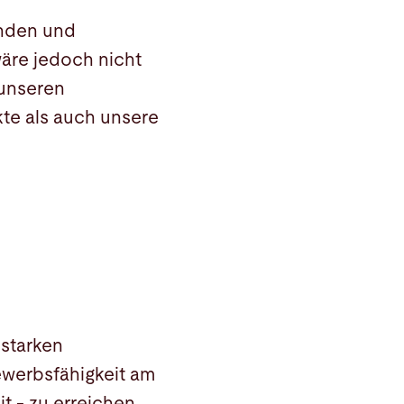
enden und
wäre jedoch nicht
 unseren
te als auch unsere
 starken
werbsfähigkeit am
t - zu erreichen.