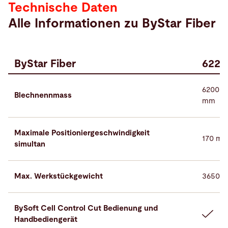
Technische Daten
Alle Informationen zu ByStar Fiber
ByStar Fiber
6225
6200 ×
Blechnennmass
mm
Maximale Positioniergeschwindigkeit
170 m/
simultan
Max. Werkstückgewicht
3650 k
BySoft Cell Control Cut Bedienung und
Handbediengerät