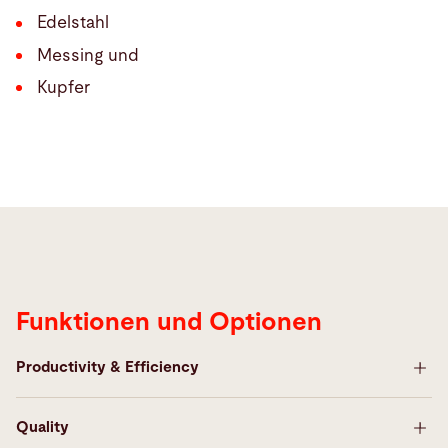
Edelstahl
Messing und
Kupfer
Features
Funktionen und Optionen
Productivity & Efficiency
Quality
High Laser Power