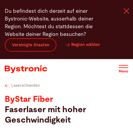
Direkt
Laserquellen
Features
Videos
Service
Software
Du befindest dich derzeit auf einer
zum
Bystronic-Website, ausserhalb deiner
Inhalt
Region. Möchtest du stattdessen die
Website deiner Region besuchen?
Maschinen und Software
Region wählen
Vereinigte Staaten
Services
Menü
Applikationen
Laserschneiden
Newsroom
ByStar Fiber
Faserlaser mit hoher
Unternehmen
Geschwindigkeit