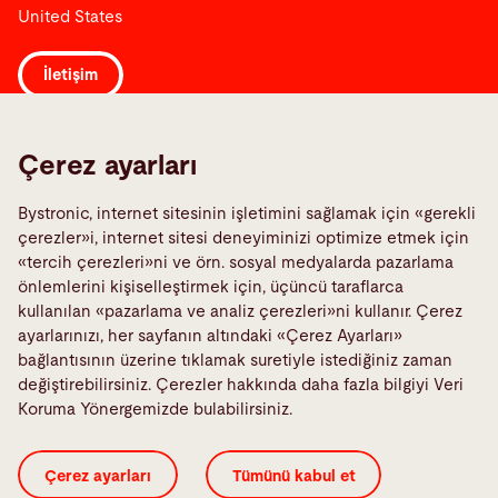
United States
İletişim
Links
Çerez ayarları
Hata Bildirim
Bystronic, internet sitesinin işletimini sağlamak için «gerekli
Media Center
çerezler»i, internet sitesi deneyiminizi optimize etmek için
Quality policies
«tercih çerezleri»ni ve örn. sosyal medyalarda pazarlama
TeamViewer
önlemlerini kişiselleştirmek için, üçüncü taraflarca
kullanılan «pazarlama ve analiz çerezleri»ni kullanır. Çerez
ayarlarınızı, her sayfanın altındaki «Çerez Ayarları»
Sosyal medya
bağlantısının üzerine tıklamak suretiyle istediğiniz zaman
değiştirebilirsiniz. Çerezler hakkında daha fazla bilgiyi Veri
Koruma Yönergemizde bulabilirsiniz.
Çerez ayarları
Tümünü kabul et