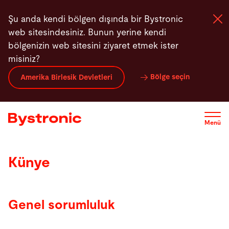
Ana
Şu anda kendi bölgen dışında bir Bystronic
içeriğe
web sitesindesiniz. Bunun yerine kendi
atla
bölgenizin web sitesini ziyaret etmek ister
misiniz?
Makineler ve Yazılım
Bölge seçin
Amerika Birlesik Devletleri
Hizmetler
Menü
Aplikasyonlar
Künye
Haber merkezi
Şirket
Genel sorumluluk