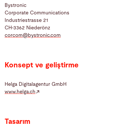
Bystronic
Corporate Communications
Arama
Industriestrasse 21
CH-3362 Niederönz
Amerika Birlesik Devletleri · Turkish
İletişim
myBystronic
corcom@
bystronic.com
Konsept ve geliştirme
Helga Digitalagentur GmbH
www.helga.ch
Tasarım