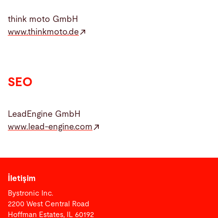
think moto GmbH
www.thinkmoto.de
SEO
LeadEngine GmbH
www.lead-engine.com
İletişim
Bystronic Inc.
2200 West Central Road
Hoffman Estates, IL 60192