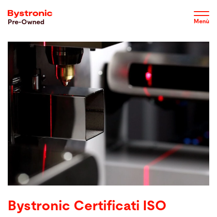
Salta
al
Menù
Pre-Owned
contenuto
principale
Macchine disponibili
Cerca
Choose
your
language
Bystronic Certificati ISO