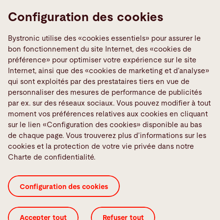
Configuration des cookies
ByTube Star 130
Bystronic utilise des «cookies essentiels» pour assurer le
bon fonctionnement du site Internet, des «cookies de
préférence» pour optimiser votre expérience sur le site
Découvrez ByTube Star 130
Internet, ainsi que des «cookies de marketing et d’analyse»
qui sont exploités par des prestataires tiers en vue de
Précise et rapide,
personnaliser des mesures de performance de publicités
hautement performante, productive et fiable – conçue pour
par ex. sur des réseaux sociaux. Vous pouvez modifier à tout
les charges de travail élevées
moment vos préférences relatives aux cookies en cliquant
sur le lien «Configuration des cookies» disponible au bas
de chaque page. Vous trouverez plus d’informations sur les
cookies et la protection de votre vie privée dans notre
Charte de confidentialité.
Configuration des cookies
Vous avez des questions au
sujet de nos lasers de
Accepter tout
Refuser tout