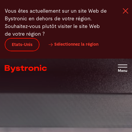
Aller
Produits
Actualités
Contact
Vous êtes actuellement sur un site Web de
au
Bystronic en dehors de votre région.
contenu
Souhaitez-vous plutôt visiter le site Web
principal
de votre région ?
Machines et Logiciel
Sélectionnez la région
Etats-Unis
Services
Menu
Applications
Actualités - Presse
Entreprise