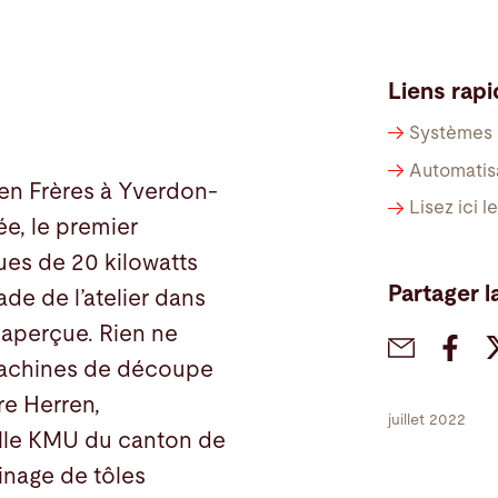
Liens rap
Systèmes 
Automatis
rren Frères à Yverdon-
Lisez ici l
ée, le premier
ues de 20 kilowatts
Partager l
ade de l’atelier dans
inaperçue. Rien ne
 machines de découpe
re Herren,
juillet 2022
nelle KMU du canton de
sinage de tôles