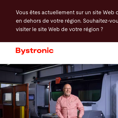
Aller
Vous êtes actuellement sur un site Web 
au
en dehors de votre région. Souhaitez-vou
contenu
visiter le site Web de votre région ?
principal
Machines et Logiciel
Services
Applications
Actualités - Presse
Entreprise