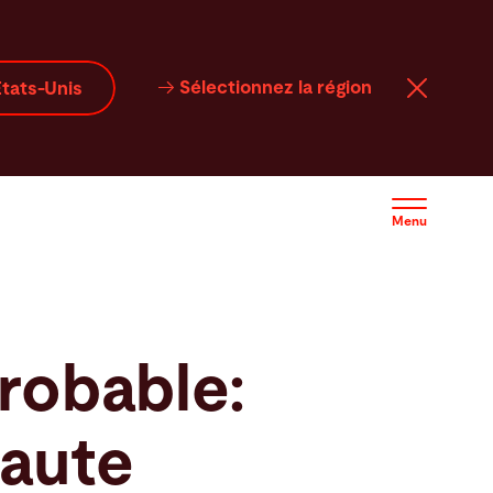
Sélectionnez la région
tats-Unis
Menu
robable:
haute