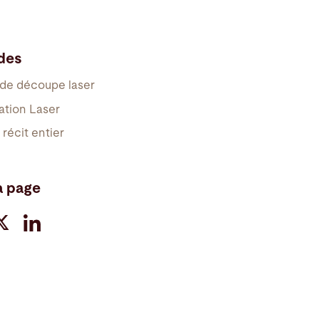
ides
de découpe laser
ation Laser
e récit entier
a page