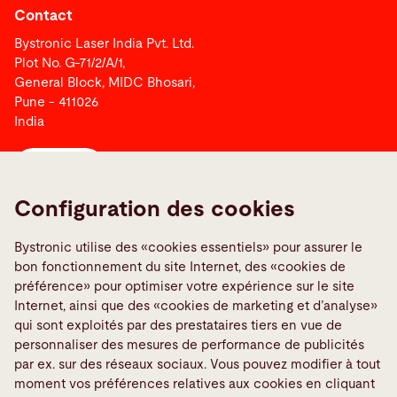
Contact
Bystronic Laser India Pvt. Ltd.
Plot No. G-71/2/A/1,
General Block, MIDC Bhosari,
Pune - 411026
India
Contact
Configuration des cookies
Liens
Bystronic utilise des «cookies essentiels» pour assurer le
Media Center
bon fonctionnement du site Internet, des «cookies de
Signaler une erreur
préférence» pour optimiser votre expérience sur le site
Internet, ainsi que des «cookies de marketing et d’analyse»
TeamViewer
qui sont exploités par des prestataires tiers en vue de
Quality policies
personnaliser des mesures de performance de publicités
par ex. sur des réseaux sociaux. Vous pouvez modifier à tout
moment vos préférences relatives aux cookies en cliquant
Médias sociaux