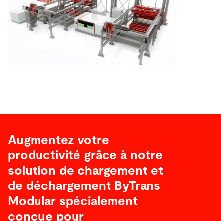
Augmentez votre
productivité grâce à notre
solution de chargement et
de déchargement ByTrans
Modular spécialement
conçue pour