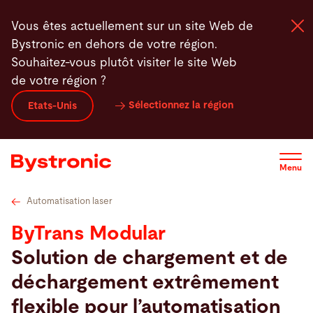
Aller
Caractéristiques techniques
Vidéos
Service
L
Vous êtes actuellement sur un site Web de
au
Bystronic en dehors de votre région.
contenu
Souhaitez-vous plutôt visiter le site Web
principal
de votre région ?
Machines et Logiciel
Sélectionnez la région
Etats-Unis
Services
Menu
Applications
Automatisation laser
Actualités - Presse
ByTrans Modular
Solution de chargement et de
Entreprise
déchargement extrêmement
flexible pour l’automatisation