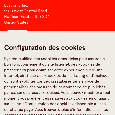
Bystronic Inc.
2200 West Central Road
Hoffman Estates, IL 60192
United States
Contact
Configuration des cookies
Liens
Bystronic utilise des «cookies essentiels» pour assurer le
Media Center
bon fonctionnement du site Internet, des «cookies de
Signaler une erreur
préférence» pour optimiser votre expérience sur le site
Internet, ainsi que des «cookies de marketing et d’analyse»
TeamViewer
qui sont exploités par des prestataires tiers en vue de
Quality policies
personnaliser des mesures de performance de publicités
par ex. sur des réseaux sociaux. Vous pouvez modifier à tout
moment vos préférences relatives aux cookies en cliquant
Médias sociaux
sur le lien «Configuration des cookies» disponible au bas
de chaque page. Vous trouverez plus d’informations sur les