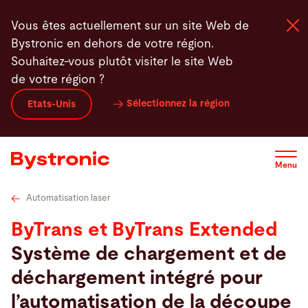
Aller
Caractéristiques techniques
Vidéos
Service
L
Vous êtes actuellement sur un site Web de
au
Bystronic en dehors de votre région.
contenu
Souhaitez-vous plutôt visiter le site Web
principal
de votre région ?
Machines et Logiciel
Sélectionnez la région
Etats-Unis
Services
Menu
Applications
Automatisation laser
Actualités - Presse
ByTrans et ByTrans Extended
Système de chargement et de
Entreprise
déchargement intégré pour
l’automatisation de la découpe