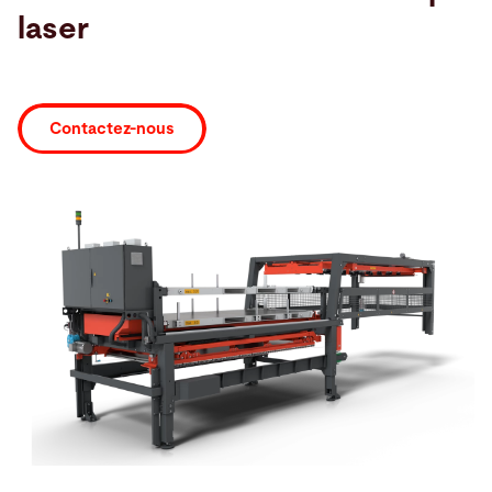
laser
Recherche
Viet Nam · Français
Contact
myBystronic
Contactez-nous