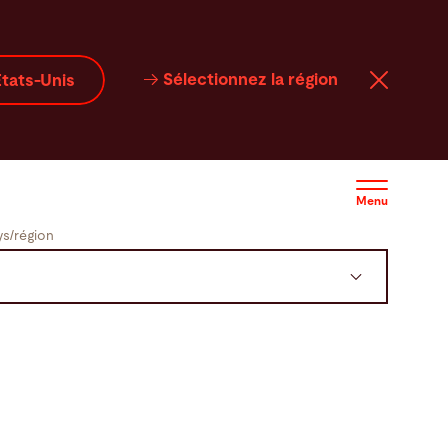
Sélectionnez la région
tats-Unis
Menu
s/région