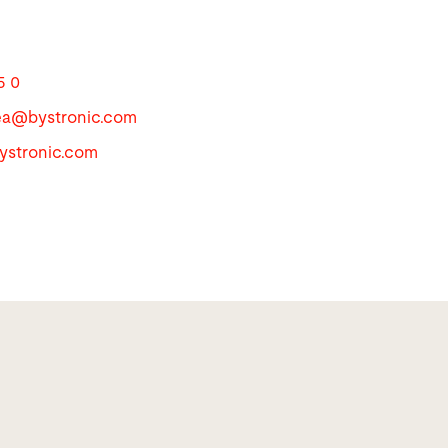
5 0
mea@
bystronic.com
bystronic.com