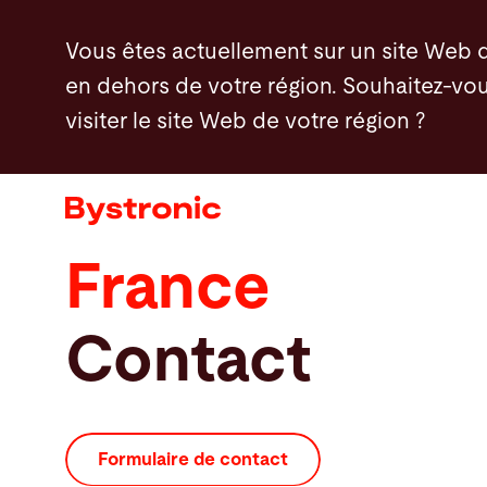
Aller
Vous êtes actuellement sur un site Web 
au
en dehors de votre région. Souhaitez-vou
contenu
visiter le site Web de votre région ?
principal
Machines et Logiciel
Services
France
Applications
Contact
Actualités - Presse
Entreprise
Formulaire de contact