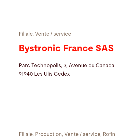
Recherche
Filiale, Vente / service
Etats-Unis · Français
Contact
myBystronic
Bystronic France SAS
Parc Technopolis, 3, Avenue du Canada
91940 Les Ulis Cedex
Filiale, Production, Vente / service, Rofin