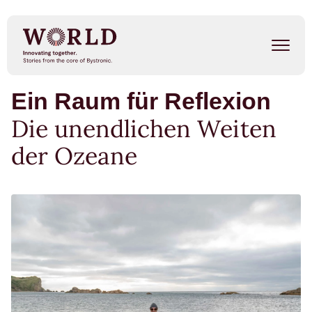
Direkt
zum
Inhalt
Ein Raum für Reflexion
Success Stories
Die unendlichen Weiten
Our People
der Ozeane
Trends
Events
METAL SHAPE SHIFTERS
Listen on Spotify