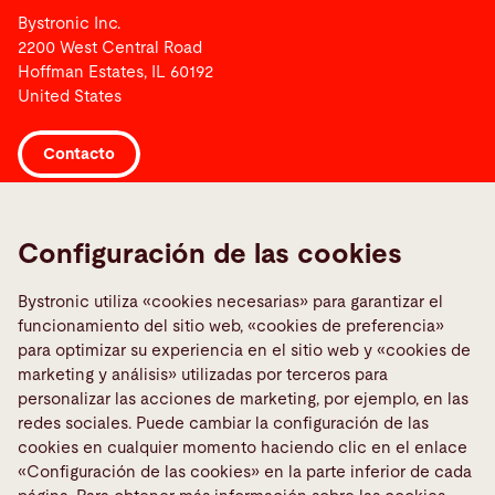
Bystronic Inc.
2200 West Central Road
Hoffman Estates, IL 60192
United States
Contacto
Links
Configuración de las cookies
Informar sobre una averia
Media Center
Bystronic utiliza «cookies necesarias» para garantizar el
funcionamiento del sitio web, «cookies de preferencia»
Quality policies
para optimizar su experiencia en el sitio web y «cookies de
TeamViewer
marketing y análisis» utilizadas por terceros para
personalizar las acciones de marketing, por ejemplo, en las
redes sociales. Puede cambiar la configuración de las
Medios sociales
cookies en cualquier momento haciendo clic en el enlace
«Configuración de las cookies» en la parte inferior de cada