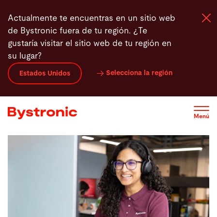
Pasar
Actualmente te encuentras en un sitio web
al
de Bystronic fuera de tu región. ¿Te
contenido
gustaría visitar el sitio web de tu región en
principal
su lugar?
Máquinas y Software
Selecciona la región
Estados Unidos
Servicios
Menú
Aplicaciones
Sala de prensa
Empresa