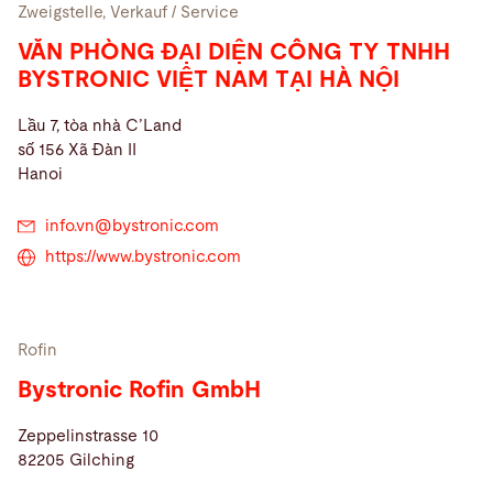
Zweigstelle, Verkauf / Service
VĂN PHÒNG ĐẠI DIỆN CÔNG TY TNHH
BYSTRONIC VIỆT NAM TẠI HÀ NỘI
Lầu 7, tòa nhà C’Land
số 156 Xã Đàn II
Hanoi
info.vn@
bystronic.com
https://www.bystronic.com
Rofin
Bystronic Rofin GmbH
Zeppelinstrasse 10
82205 Gilching