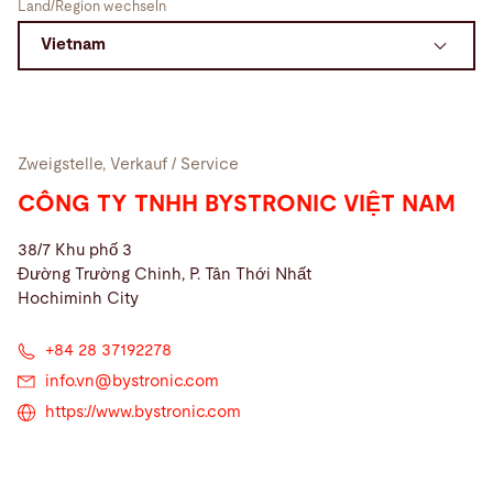
Land/Region wechseln
Suche
Vereinigte Staaten · Deutsch
Kontakt
myBystronic
Zweigstelle, Verkauf / Service
CÔNG TY TNHH BYSTRONIC VIỆT NAM
38/7 Khu phố 3
Đường Trường Chinh, P. Tân Thới Nhất
Hochiminh City
+84 28 37192278
info.vn@
bystronic.com
https://www.bystronic.com