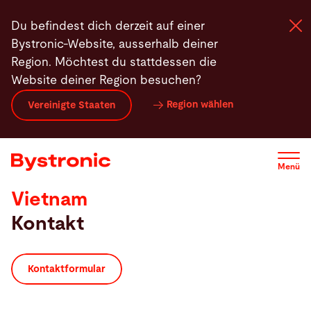
Direkt
Du befindest dich derzeit auf einer
zum
Bystronic-Website, ausserhalb deiner
Inhalt
Region. Möchtest du stattdessen die
Website deiner Region besuchen?
Maschinen und Software
Region wählen
Vereinigte Staaten
Services
Menü
Applikationen
Vietnam
Kontakt
Newsroom
Unternehmen
Kontaktformular