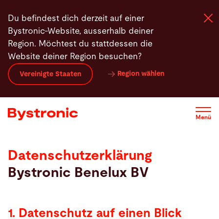
Direkt
Datenschutz auf einen Blick
Allgemeine Hinweise und Pfl
Du befindest dich derzeit auf einer
zum
Bystronic-Website, ausserhalb deiner
Inhalt
Region. Möchtest du stattdessen die
Website deiner Region besuchen?
Maschinen und Software
Region wählen
Vereinigte Staaten
Services
Menü
Applikationen
Datenschutz
Datenschutzerklärung
Newsroom
auf
Bystronic Benelux BV
einen
Blick
Unternehmen
1. Datenschutz auf einen Blick