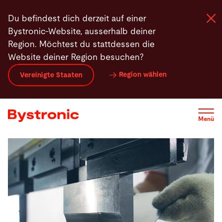
Direkt
Du befindest dich derzeit auf einer
zum
Bystronic-Website, ausserhalb deiner
Inhalt
Region. Möchtest du stattdessen die
Website deiner Region besuchen?
Maschinen und Software
Region wählen
Vereinigte Staaten
Services
Menü
Applikationen
Newsroom
Unternehmen