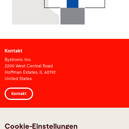
Kontakt
Bystronic Inc.
2200 West Central Road
Hoffman Estates, IL 60192
United States
Kontakt
Links
Maschinenstörung melden
Cookie-Einstellungen