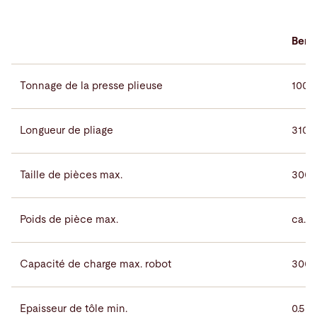
Bend
Tonnage de la presse plieuse
100, 
Longueur de pliage
3100
Taille de pièces max.
3000
Poids de pièce max.
ca. 1
Capacité de charge max. robot
300 
Epaisseur de tôle min.
0.5 