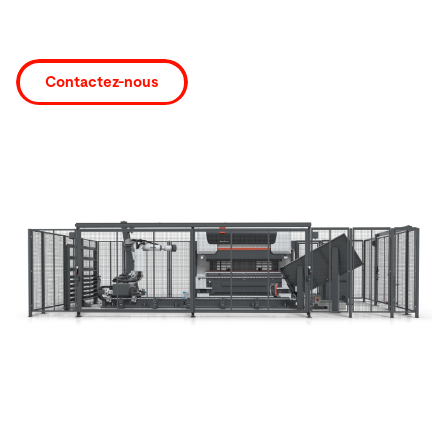
Recherche
Contactez-nous
Singapour · Français
Contact
myBystronic