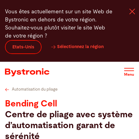
Aller
Caractéristiques techniques
Vidéos
Service
S
Vous êtes actuellement sur un site Web de
au
Bystronic en dehors de votre région.
contenu
Souhaitez-vous plutôt visiter le site Web
principal
de votre région ?
Machines et Logiciel
Sélectionnez la région
Etats-Unis
Services
Menu
Applications
Automatisation du pliage
Actualités - Presse
Bending Cell
Centre de pliage avec système
Entreprise
d’automatisation garant de
sérénité