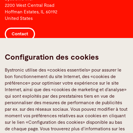
2200 West Central Road
Hoffman Estates, IL 60192
United States
Contact
Liens
Configuration des cookies
Bystronic Webshop
Bystronic utilise des «cookies essentiels» pour assurer le
Contacts worldwide
bon fonctionnement du site Internet, des «cookies de
Media Center
préférence» pour optimiser votre expérience sur le site
Internet, ainsi que des «cookies de marketing et d’analyse»
Report a fault
qui sont exploités par des prestataires tiers en vue de
TeamViewer
personnaliser des mesures de performance de publicités
Quality policies
par ex. sur des réseaux sociaux. Vous pouvez modifier à tout
moment vos préférences relatives aux cookies en cliquant
sur le lien «Configuration des cookies» disponible au bas
Médias sociaux
de chaque page. Vous trouverez plus d’informations sur les